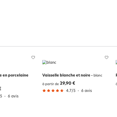
e en porcelaine
Vaisselle blanche et noire
-
blanc
29,90 €
à partir de
€
4.7
/
5
-
6
avis
5
-
6
avis