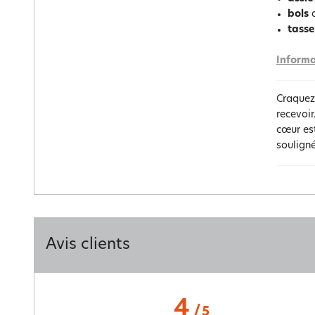
bols
d
tasse
Informa
Craquez
recevoir
cœur est
souligné
Avis clients
4
/
5