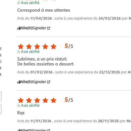
Avis vérifié
Correspond à mes attentes
Avis du
11/04/2026
, suite à une expérience du
24/02/2026
par
N
Utile
(0)
Signaler
5
/
5
9
Avis vérifié
3
Sublimes, a un prix réduit.

0
De belles assiettes a dessert.
4
Avis du
01/02/2026
, suite à une expérience du
22/12/2025
par
A
4
Utile
(0)
Signaler
5
/
5
Avis vérifié
Rqs
Avis du
11/01/2026
, suite à une expérience du
28/11/2025
par
MA
Utile
(0)
Signaler