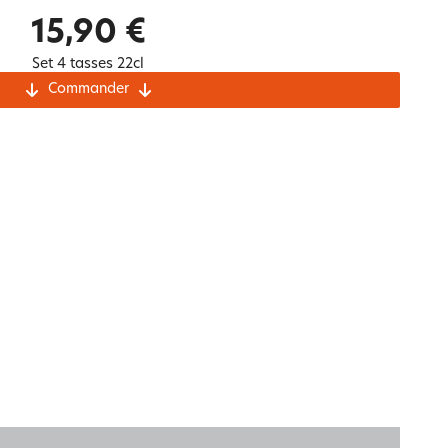
Notre marque Lauréat
15,90 €
Set 4 tasses 22cl
Commander
rs et
ment
La gaze de coton