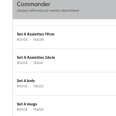
Commander
chaque référence est vendue séparément
Set 4 Assiettes 19cm
ROUGE
136238
Set 4 Assiettes 26cm
ROUGE
136241
Set 4 bols
ROUGE
136232
Set 4 mugs
ROUGE
136229