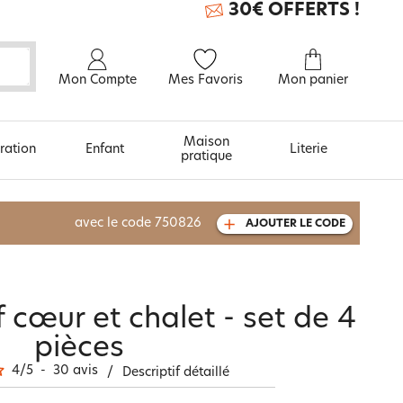
30€ OFFERTS !
Mon Compte
Mes Favoris
Mon panier
Maison
ration
Enfant
Literie
pratique
À découvrir aussi
avec le code
750826
AJOUTER LE CODE
Carte cadeau
f cœur et chalet - set de 4
pièces
4
/
5
-
30
avis
/
Descriptif détaillé