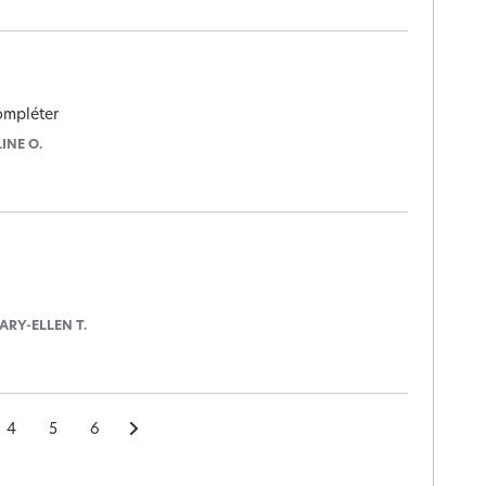
compléter
LINE O.
ARY-ELLEN T.
4
5
6