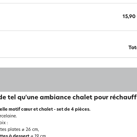
15,90
Tot
de tel qu'une ambiance chalet pour réchauff
elle motif cœur et chalet - set de 4 pièces.
rcelaine.
ix :
ttes plates ø 26 cm,
ttes à dessert
ø 19 cm,