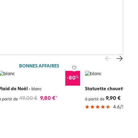
BONNES AFFAIRES
%
-80
Plaid de Noël
-
Statuette chouette
-
blanc
bla
49,00 €
9,80 €
9,90 €
*
à partir de
à partir de
4.6
/
5
-
54