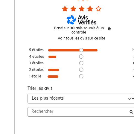
Basé sur
30
avis soumis à un
contrôle
Voir tous les avis sur ce site
5
étoiles
1
4
étoiles
3
étoiles
2
étoiles
1
étoile
Trier les avis