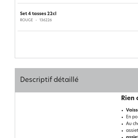
Set 4 tasses 22cl
ROUGE
136226
Descriptif détaillé
Rien 
Vaiss
En po
Au cho
assie
assie