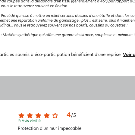
de coupée dans la diagonale d’un tissu (généralement à 45°) par rapport aux d
 vous le retrouverez souvent en finition.
:
Procédé qui vise à mettre en relief certains dessins d'une étoffe et dont les co
l permet une répartition uniforme du garnissage : plus il est serré, plus il maint
udinal… vous le retrouverez souvent sur nos boutis, coussins ou couettes !
:
Matière synthétique qui offre une grande résistance, souplesse et mémoire the
articles soumis à éco-participation bénéficient d'une reprise
Voir 
4
/
5
Avis vérifié
Protection d'un mur impeccable