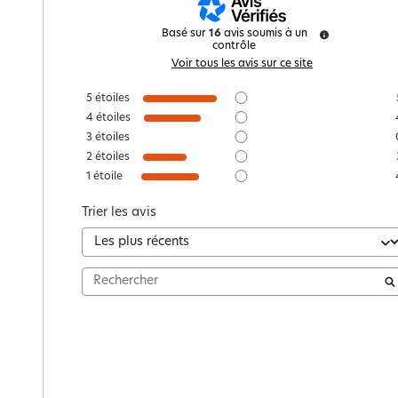
Basé sur
16
avis soumis à un
contrôle
Voir tous les avis sur ce site
5
étoiles
4
étoiles
3
étoiles
2
étoiles
1
étoile
Trier les avis