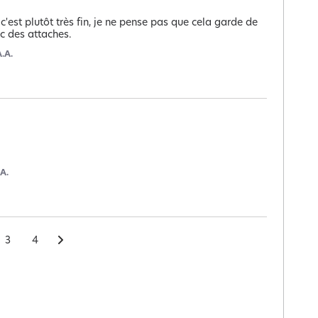
'est plutôt très fin, je ne pense pas que cela garde de 
c des attaches.
A.A.
.A.
3
4