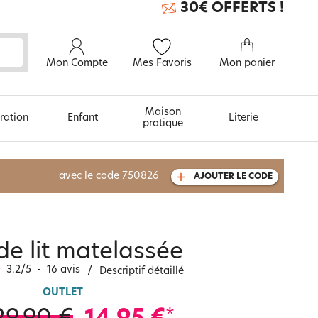
30€ OFFERTS !
Mon Compte
Mes Favoris
Mon panier
Maison
ration
Enfant
Literie
pratique
À découvrir aussi
avec le code
750826
AJOUTER LE CODE
Carte cadeau
de lit matelassée
3.2
/
5
-
16
avis
/
Descriptif détaillé
OUTLET
*