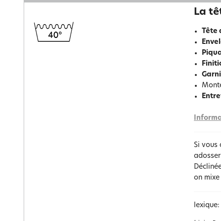
La tê
Tête 
Enve
Piqu
Finit
Garn
Monté
Entret
Informa
Si vous 
adosser
Déclinée
on mixe 
lexique: