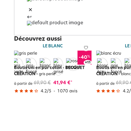
Découvrez aussi
LE BLANC
LE
%
-40
+
15
Boutis uni en pur coton - BECQUET
Boutis uni en pu
CRÉATION
-
CRÉATION
-
gris perle
blanc
69,90 €
41,94 €
69,90 
*
à partir de
à partir de
4.2
/
5
-
1 070
avis
4.2
/