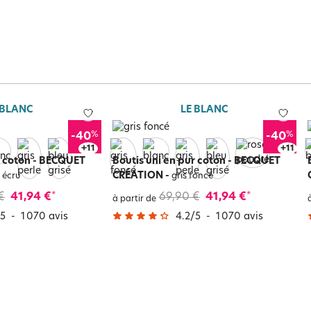
 BLANC
LE BLANC
%
%
-40
-40
+
15
+
15
r coton - BECQUET
Boutis uni en pur coton - BECQUET
CRÉATION
-
 écru
gris foncé
€
41,94 €
69,90 €
41,94 €
*
*
à partir de
5
-
1 070
avis
4.2
/
5
-
1 070
avis