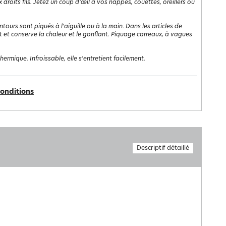
roits fils. Jetez un coup d’œil à vos nappes, couettes, oreillers ou
ntours sont piqués à l'aiguille ou à la main. Dans les articles de
ient et conserve la chaleur et le gonflant. Piquage carreaux, à vagues
rmique. Infroissable, elle s'entretient facilement.
conditions
Descriptif détaillé