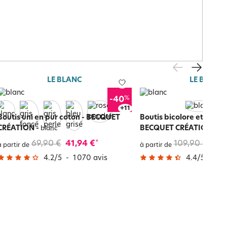
LE BLANC
LE BLANC
%
-40
+
15
Boutis uni en pur coton - BECQUET
Boutis bicolore et ses c
CRÉATION
-
BECQUET CRÉATION
-
blanc
bl
69,90 €
41,94 €
109,90 €
76,
*
à partir de
à partir de
4.2
/
5
-
1 070
avis
4.4
/
5
-
12