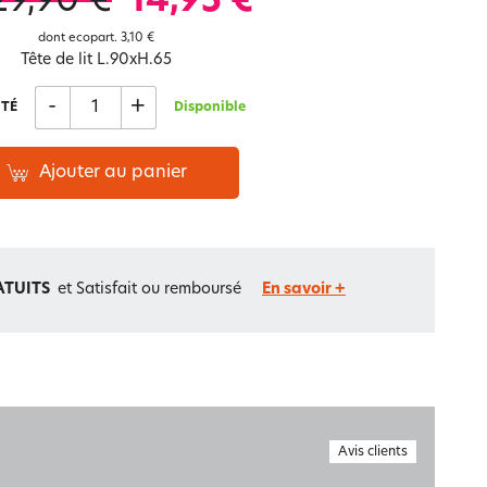
29,90 €
14,95 €
Notre marque Lauréat
dont ecopart.
3,10 €
Tête de lit L.90xH.65
-
+
TÉ
Disponible
rs et
ment
La gaze de coton
Ajouter au panier
ATUITS
et Satisfait ou remboursé
En savoir +
Avis clients