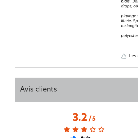
biais
:
Ban
draps, où
piquage
literie, i
ou longit
polyester
Les 
Avis clients
3.2
/
5