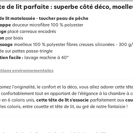
te de lit parfaite : superbe côté déco, moelle
de lit matelassée - toucher peau de pêche
loppe
douceur microfibre 100 % polyester
age
placé carreaux encadrés
ion
par biais
issage
moelleux 100 % polyester fibres creuses siliconées - 300 g
e sur pattes passe-tringle
ien facile :
lavage machine à 40°
tions environnementales
aimez l'originalité, le confort et la déco, vous allez adorer cette tê
 confortablement tout en apportant de l'élégance à la chambre à c
 en 6 coloris unis,
cette tête de lit s'associe
parfaitement aux
cou
les coloris, entre couette et tête de lit, au gré de notre fantaisie !