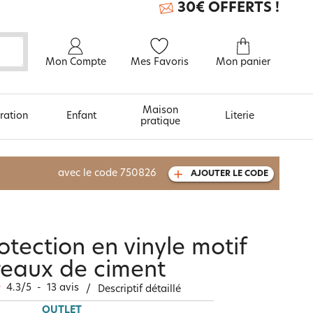
30€ OFFERTS !
Mon Compte
Mes Favoris
Mon panier
Maison
ration
Enfant
Literie
pratique
À découvrir aussi
avec le code
750826
AJOUTER LE CODE
Carte cadeau
otection en vinyle motif
reaux de ciment
4.3
/
5
-
13
avis
/
Descriptif détaillé
OUTLET