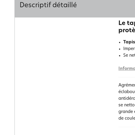
Descriptif détaillé
Le ta
protè
Tapis
Imper
Se ne
Informa
Agrémen
éclabous
antidéra
se netto
grande e
de coule