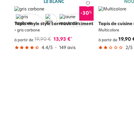
LE BLANC
NOU
%
-30
Tapis vinyle style carreaux de ciment
Tapis de cuisine
-
gris carbone
Multicolore
19,90 €
13,93 €
19,90 
*
à partir de
à partir de
4.4
/
5
-
149
avis
2
/
5