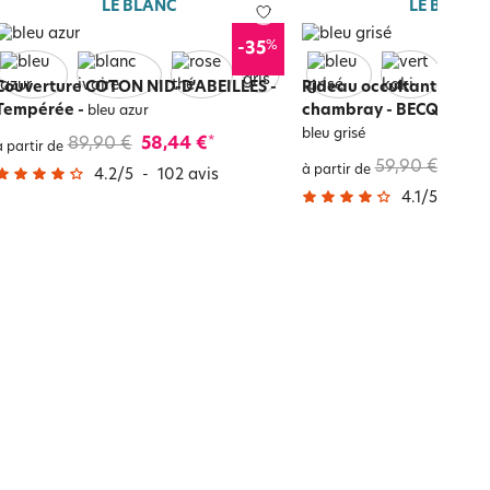
LE BLANC
LE BLANC
%
-35
Couverture COTON NID-D'ABEILLES -
Rideau occultant therm
Tempérée
-
chambray - BECQUET C
bleu azur
bleu grisé
89,90 €
58,44 €
*
à partir de
59,90 €
35,9
à partir de
4.2
/
5
-
102
avis
4.1
/
5
-
27