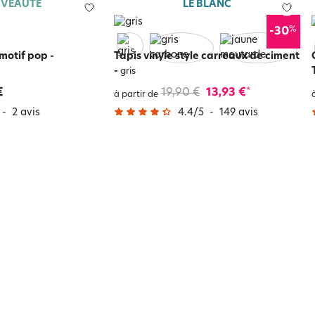
VEAUTÉ
LE BLANC
%
-30
 motif pop
-
Tapis vinyle style carreaux de ciment
-
gris
€
19,90 €
13,93 €
*
à partir de
-
2
avis
4.4
/
5
-
149
avis