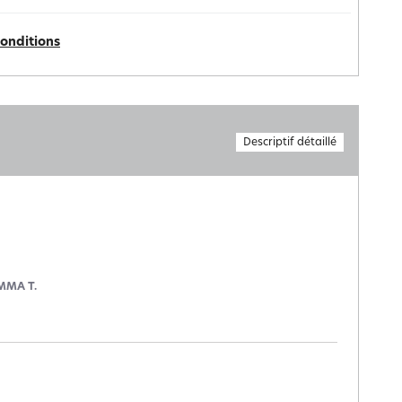
conditions
Descriptif détaillé
MMA T.