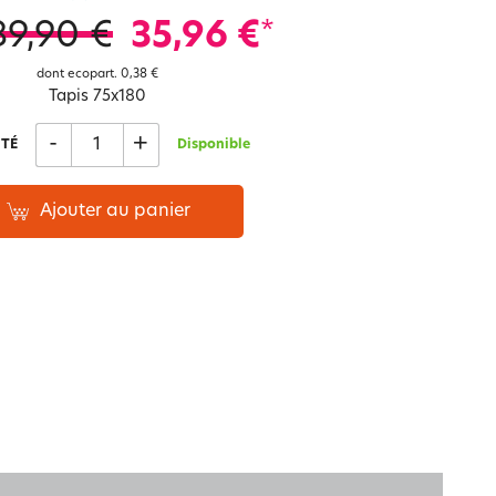
Notre marque Lauréat
89,90 €
35,96 €
*
dont ecopart.
0,38 €
Tapis 75x180
rs et
ment
La gaze de coton
-
+
TÉ
Disponible
Ajouter au panier