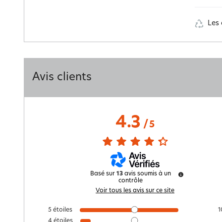
Les 
Avis clients
4.3
/
5
Basé sur
13
avis soumis à un
contrôle
Voir tous les avis sur ce site
5
étoiles
1
4
étoiles