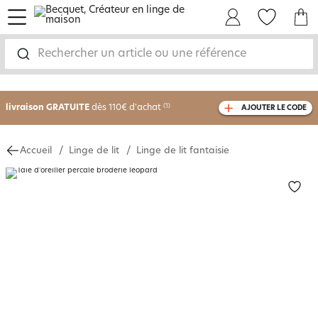
menu
Mon Compte
Mes Favoris
Mon panie
Rechercher un article ou une référence
-30% sur votre commande
dès 2 articles
achetés
livraison GRATUITE
dès 110€ d'achat
(1)
AJOUTER LE CODE
avec le code
750826
Accueil
Linge de lit
Linge de lit fantaisie