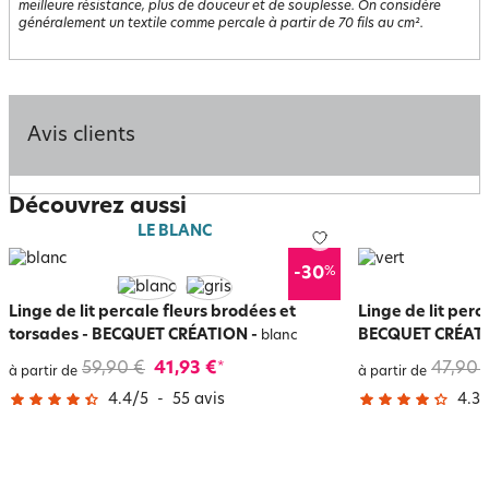
meilleure résistance, plus de douceur et de souplesse. On considère
généralement un textile comme percale à partir de 70 fils au cm².
Avis clients
Découvrez aussi
LE BLANC
%
-30
Linge de lit percale fleurs brodées et
Linge de lit perc
torsades - BECQUET CRÉATION
-
BECQUET CRÉAT
blanc
59,90 €
41,93 €
47,90 
*
à partir de
à partir de
4.4
/
5
-
55
avis
4.3
/