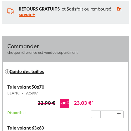
RETOURS GRATUITS
et Satisfait ou remboursé
En
savoir +
Commander
chaque référence est vendue séparément
Guide des tailles
Taie volant 50x70
BLANC
925997
32,90 €
23,03 €
*
%
-30
Disponible
-
+
Taie volant 63x63