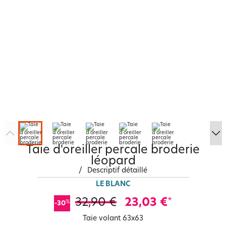
Taie d'oreiller percale broderie
léopard
/
Descriptif détaillé
LE BLANC
32,90 €
23,03 €
*
%
-30
Taie volant 63x63