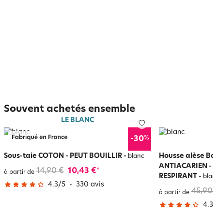
Souvent achetés ensemble
LE BLANC
%
-30
Sous-taie COTON - PEUT BOUILLIR
-
Housse alèse Bo
blanc
ANTIACARIEN - 
14,90 €
10,43 €
*
à partir de
RESPIRANT
-
blan
4.3
/
5
-
330
avis
45,90 
à partir de
4.3
/