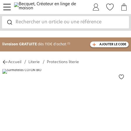
menu
Mon Compte
Mes Favoris
Mon panie
Rechercher un article ou une référence
-30% sur votre commande
dès 2 articles
achetés
livraison GRATUITE
dès 110€ d'achat
(1)
AJOUTER LE CODE
avec le code
750826
Accueil
Literie
Protections literie