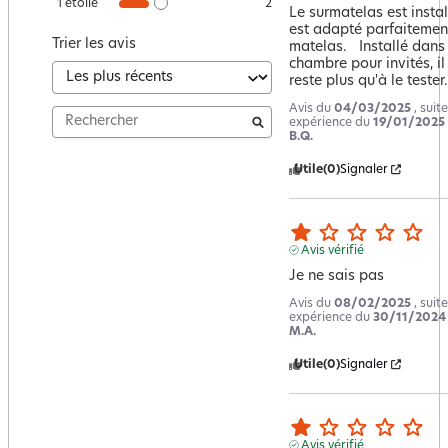
1
étoile
2
Le surmatelas est install
est adapté parfaitement
Trier les avis
matelas.   Installé dans 
chambre pour invités, il 
reste plus qu'à le tester.
Avis du
04/03/2025
, suit
expérience du
19/01/2025
B.Q.
Utile
(0)
Signaler
Avis vérifié
Je ne sais pas
Avis du
08/02/2025
, suit
expérience du
30/11/2024
M.A.
Utile
(0)
Signaler
Avis vérifié