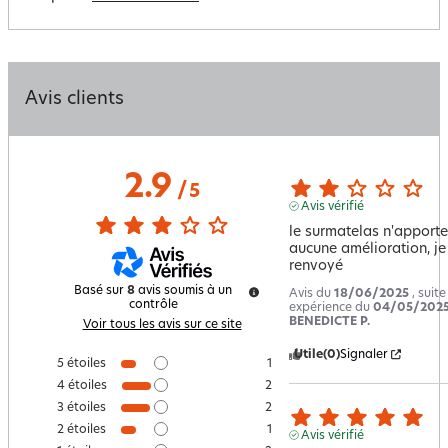
Avis clients
2.9
/
5
Avis vérifié
le surmatelas n'apporte 
aucune amélioration, je l
renvoyé
Basé sur
8
avis soumis à un
Avis du
18/06/2025
, suit
contrôle
expérience du
04/05/202
BENEDICTE P.
Voir tous les avis sur ce site
Utile
(0)
Signaler
5
étoiles
1
4
étoiles
2
3
étoiles
2
2
étoiles
1
Avis vérifié