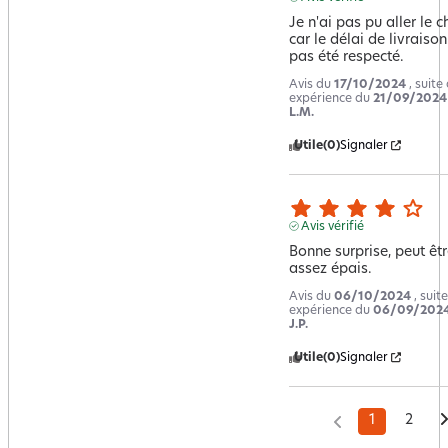
Je n'ai pas pu aller le ch
car le délai de livraison 
pas été respecté.
Avis du
17/10/2024
, suite
expérience du
21/09/2024
L.M.
Utile
(0)
Signaler
Avis vérifié
Bonne surprise, peut êtr
assez épais.
Avis du
06/10/2024
, suit
expérience du
06/09/202
J.P.
Utile
(0)
Signaler
1
2