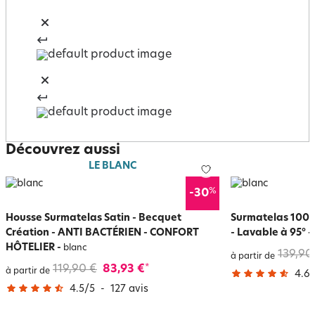
Découvrez aussi
LE BLANC
%
-30
Housse Surmatelas Satin - Becquet
Surmatelas 100 %
Création - ANTI BACTÉRIEN - CONFORT
- Lavable à 95°
-
HÔTELIER
-
blanc
139,90
à partir de
119,90 €
83,93 €
*
à partir de
4.6
/
4.5
/
5
-
127
avis