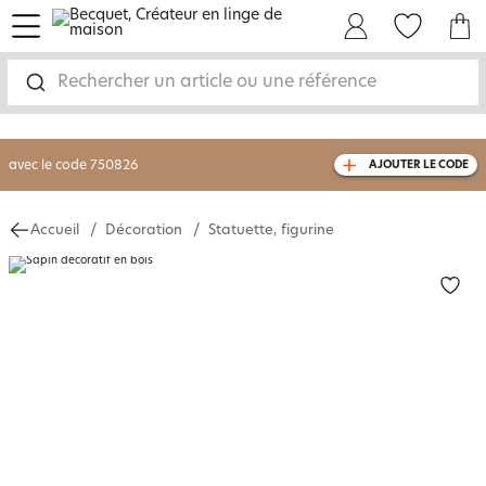
menu
Mon Compte
Mes Favoris
Mon panie
-30% sur votre commande
dès 2 articles
achetés
Rechercher un article ou une référence
livraison GRATUITE
dès 110€ d'achat
(1)
avec le code
750826
AJOUTER LE CODE
Accueil
Décoration
Statuette, figurine