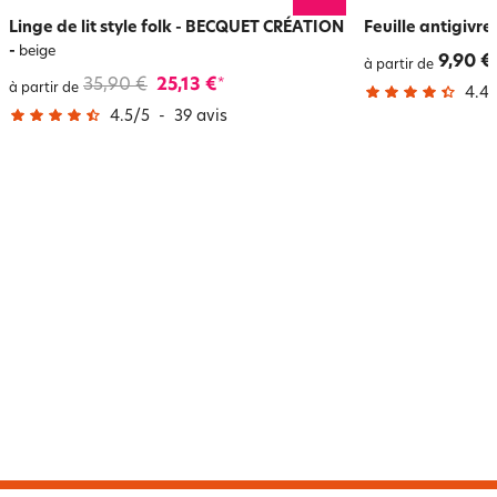
Linge de lit style folk - BECQUET CRÉATION
Feuille antigivr
-
beige
9,90 €
à partir de
35,90 €
25,13 €
*
à partir de
4.4
/
4.5
/
5
-
39
avis