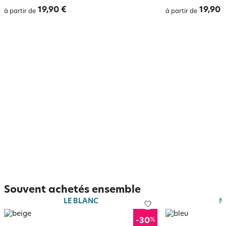
19,90 €
19,90 
à partir de
à partir de
Souvent achetés ensemble
LE BLANC
N
%
-30