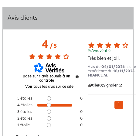
Avis clients
4
/
5
Avis vérifié
Très bien et joli.
Avis du
04/01/2026
, suit
expérience du
18/11/2025
FRANCE M.
Basé sur
1
avis soumis à un
contrôle
Utile
(0)
Signaler
Voir tous les avis sur ce site
5
étoiles
0
1
4
étoiles
1
3
étoiles
0
2
étoiles
0
1
étoile
0