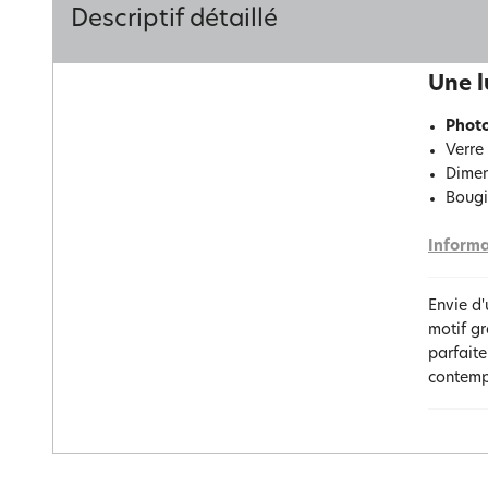
Descriptif détaillé
Une l
Photo
Verre
Dimen
Bougi
Informa
Envie d
motif gr
parfaite
contemp