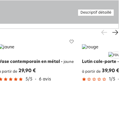
Descriptif détaillé
Vase contemporain en métal
-
Lutin cale-porte
-
jaune
rouge
29,90 €
39,90 €
à partir de
à partir de
5
/
5
-
6
avis
1
/
5
-
1
avis