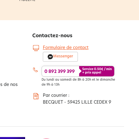
Contactez-nous
Formulaire de contact
Messenger
Service
0.50
€ / min
0 892 399 399
+ prix appel
Du lundi au samedi de 8h à 20h et le dimanche
s de nos
de 9h à 13h
Par courrier :
BECQUET - 59425 LILLE CEDEX 9