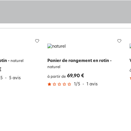
otin
-
Panier de rangement en rotin
-
naturel
naturel
€
69,90 €
à partir de
/
5
-
5
avis
1
/
5
-
1
avis