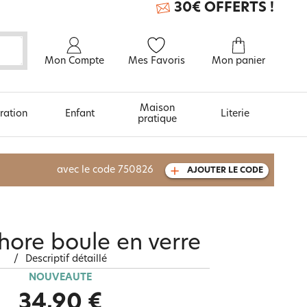
30€ OFFERTS !
Mon Compte
Mes Favoris
Mon panier
Maison
ration
Enfant
Literie
pratique
À découvrir aussi
avec le code
750826
AJOUTER LE CODE
Carte cadeau
ore boule en verre
/
Descriptif détaillé
NOUVEAUTÉ
34,90 €