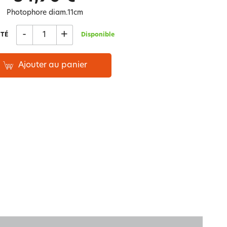
Notre marque Lauréat
Photophore diam.11cm
-
+
TÉ
Disponible
rs et
ment
La gaze de coton
Ajouter au panier