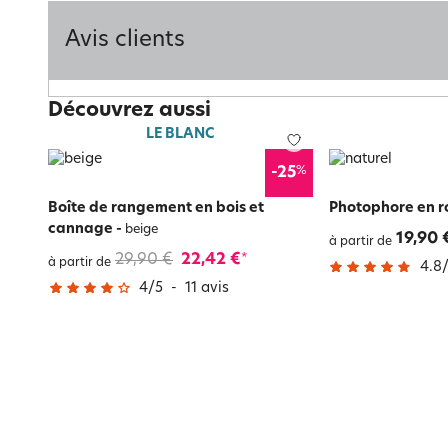
Avis clients
Découvrez aussi
LE BLANC
%
-25
Boîte de rangement en bois et
Photophore en r
cannage
-
beige
19,90 
à partir de
29,90 €
22,42 €
*
à partir de
4.8
4
/
5
-
11
avis