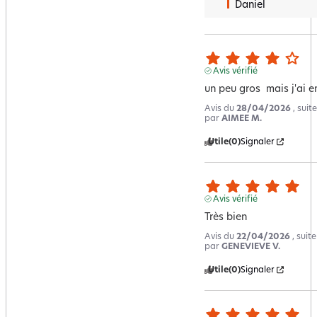
Daniel
Avis vérifié
un peu gros  mais j'ai en
Avis du
28/04/2026
, sui
par
AIMEE M.
Utile
(0)
Signaler
Avis vérifié
Très bien
Avis du
22/04/2026
, suit
par
GENEVIEVE V.
Utile
(0)
Signaler