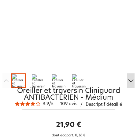
Oreiller et traversin Cliniguard
ANTIBACTÉRIEN - Médium
3.9
/
5
-
109
avis
/
Descriptif détaillé
21,90 €
dont ecopart.
0,36 €