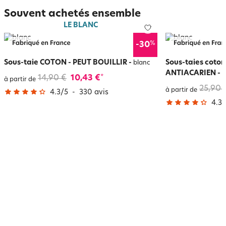
Souvent achetés ensemble
LE BLANC
%
-30
Sous-taie COTON - PEUT BOUILLIR
-
Sous-taies coto
blanc
ANTIACARIEN
-
b
14,90 €
10,43 €
*
à partir de
25,90 
à partir de
4.3
/
5
-
330
avis
4.3
/