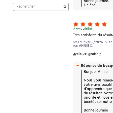
Bonne journée.

Hélène
Avis vérifié
Très satisfaite du résult
Avis du
12/05/2026
, suit
par
ANNIE C.
Utile
(0)
Signaler
Réponse de
becqu
Bonjour Annie,

Nous vous remerc
votre avis positi
d'apprendre que v
du résultat. Votre
priorité et nous 
bientôt sur notre s
Bonne journée 
