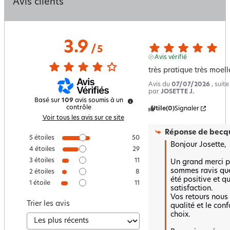
Avis clients
3.9
/
5
Avis vérifié
très pratique très moell
Avis du
07/07/2026
, suit
par
JOSETTE J.
Basé sur
109
avis soumis à un
contrôle
Utile
(0)
Signaler
Voir tous les avis sur ce site
Réponse de
becqu
5
étoiles
50
Bonjour Josette, 

4
étoiles
29
3
étoiles
11
Un grand merci po
sommes ravis que 
2
étoiles
8
été positive et qu
1
étoile
11
satisfaction.  

Vos retours nous 
Trier les avis
qualité et le con
choix.  
