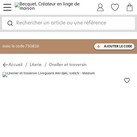
menu
Mon Compte
Mes Favoris
Mon panie
-30% sur votre commande
dès 2 articles
achetés
Rechercher un article ou une référence
livraison GRATUITE
dès 110€ d'achat
(1)
avec le code
750826
AJOUTER LE CODE
Accueil
Literie
Oreiller et traversin