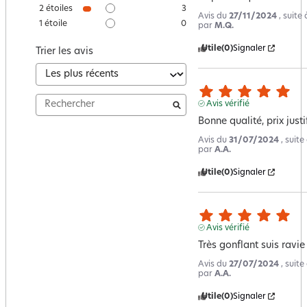
2
étoiles
3
Avis du
27/11/2024
, suite
1
étoile
0
par
M.Q.
Utile
(0)
Signaler
Trier les avis
Avis vérifié
Bonne qualité, prix justi
Avis du
31/07/2024
, suit
par
A.A.
Utile
(0)
Signaler
Avis vérifié
Très gonflant suis ravi
Avis du
27/07/2024
, suit
par
A.A.
Utile
(0)
Signaler