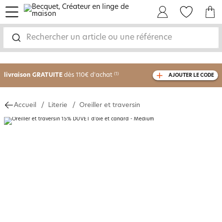
menu
Mon Compte
Mes Favoris
Mon panie
Rechercher un article ou une référence
-30% sur votre commande
dès 2 articles
achetés
livraison GRATUITE
dès 110€ d'achat
(1)
AJOUTER LE CODE
avec le code
750826
Accueil
Literie
Oreiller et traversin