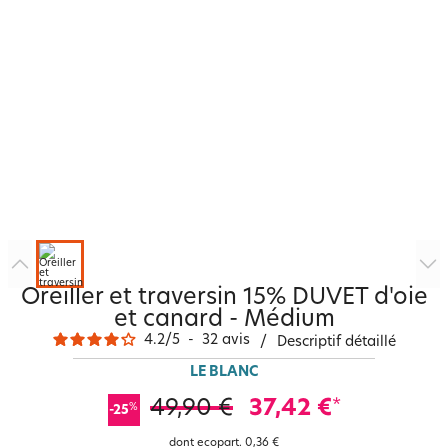
Oreiller et traversin 15% DUVET d'oie
et canard - Médium
4.2
/
5
-
32
avis
/
Descriptif détaillé
LE BLANC
49,90 €
37,42 €
*
%
-25
dont ecopart.
0,36 €