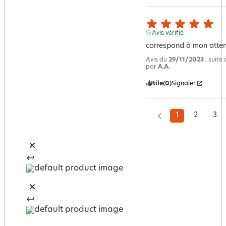
Avis vérifié
correspond à mon atte
Avis du
29/11/2023
, suite
par
A.A.
Utile
(0)
Signaler
1
2
3