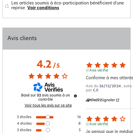
Les articles soumis à éco-participation bénéficient d'une
reprise
Voir conditions
Avis clients
4.2
/
5
Avis vérifié
Conforme à mes attent
Avis du
26/12/2024
, suit
par
C.F.
Basé sur
32
avis soumis à un
contrôle
Utile
(0)
Signaler
Voir tous les avis sur ce site
5
étoiles
16
4
étoiles
8
Avis vérifié
3
étoiles
5
Je pensai que le médiu