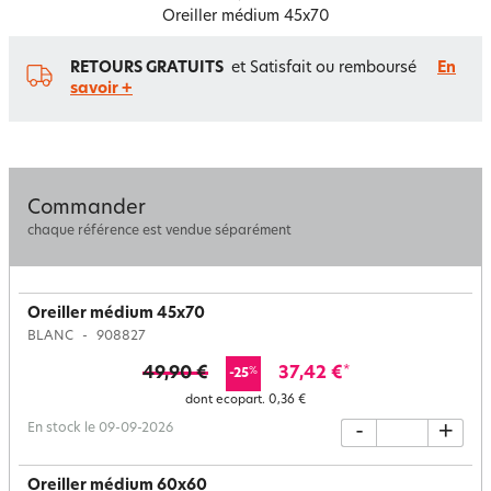
Oreiller médium 45x70
RETOURS GRATUITS
et Satisfait ou remboursé
En
savoir +
Commander
chaque référence est vendue séparément
Oreiller médium 45x70
BLANC
908827
49,90 €
37,42 €
*
%
-25
dont ecopart.
0,36 €
En stock le 09-09-2026
-
+
Oreiller médium 60x60