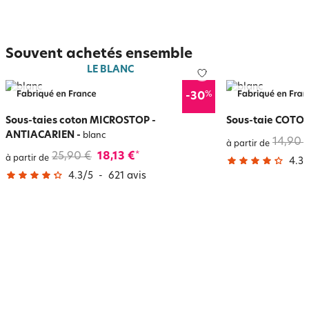
Souvent achetés ensemble
LE BLANC
%
-30
Sous-taies coton MICROSTOP -
Sous-taie COTON
ANTIACARIEN
-
blanc
14,90 
à partir de
25,90 €
18,13 €
*
à partir de
4.3
/
4.3
/
5
-
621
avis