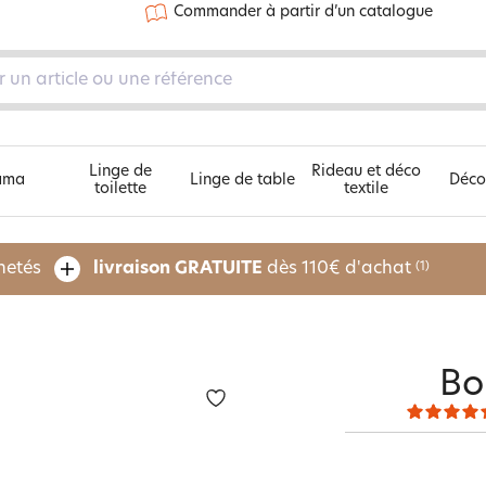
Commander à partir d’un catalogue
Linge de
Rideau et déco
ama
Linge de table
Déco
toilette
textile
En ce moment :
En ce moment :
En ce moment :
En ce moment :
En ce moment :
En ce moment :
En ce moment :
Découvrez nos 5 univers
hetés
livraison GRATUITE
dès 110€ d'achat
(1)
Becquet rafraîchit votre été
Becquet rafraîchit votre été
Becquet rafraîchit votre été
Becquet rafraîchit votre été
Becquet rafraîchit votre été
Becquet rafraîchit votre été
Becquet rafraîchit votre été
Nouveautés rideaux et déco textile
Nouveautés literie
Nouveautés linge de toilette
Nouveautés linge de table
Nouveautés linge de lit
Nouveautés pyjama
Promos décoration
Promos rideaux et déco textile
Promos literie
Promos linge de toilette
Promos linge de table
Promos linge de lit
Promos pyjama
Décoration à - de 25€
Décoration textile unie
Guide conseils couette
La gamme Lauréat
Les tables d'extérieur
La gaze de coton
OUTLET jusqu'à -70%
La tendance déco
Bo
Guide conseils rideaux
Guide conseils oreiller
Guide conseils linge de toilette
Guide conseils linge de table
La percale
E-Carte Cadeau
OUTLET jusqu'à -70%
OUTLET jusqu'à -70%
Guide conseils protection literie
OUTLET jusqu'à -70%
OUTLET jusqu'à -70%
Le lin
Happy Becquet : 60 ans
E-Carte Cadeau
E-Carte Cadeau
OUTLET jusqu'à -70%
E-Carte Cadeau
E-Carte Cadeau
La gamme Lauréat
Catalogue interactif
Happy Becquet : 60 ans