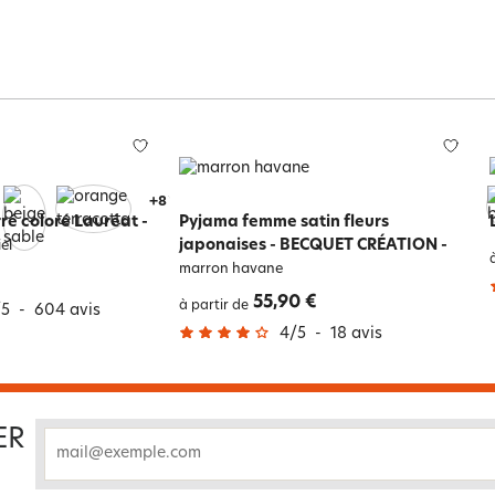
+
12
ré coloré Lauréat -
Pyjama femme satin fleurs
japonaises - BECQUET CRÉATION
-
el
marron havane
55,90 €
à partir de
/
5
-
604
avis
4
/
5
-
18
avis
ER
email