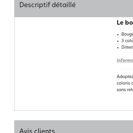
Descriptif détaillé
Le bo
Bouge
3 colo
Dimen
Informa
Adoptez
coloris 
sans ret
Avis clients