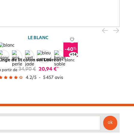
LE BLANC
%
-40
+
18
Linge de lit coton uni Lauréat
-
blanc
34,90 €
20,94 €
*
à partir de
4.2
/
5
-
5 457
avis
ok