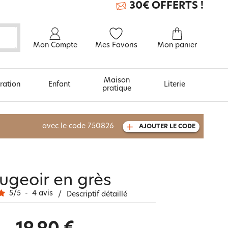
30€ OFFERTS !
Mon Compte
Mes Favoris
Mon panier
Maison
ration
Enfant
Literie
pratique
À découvrir aussi
avec le code
750826
AJOUTER LE CODE
Carte cadeau
ugeoir en grès
5
/
5
-
4
avis
/
Descriptif détaillé