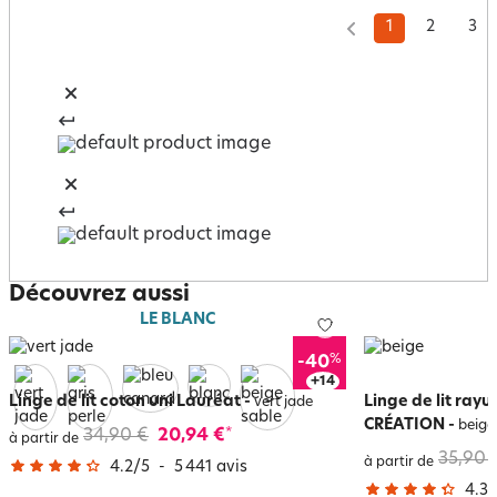
1
2
3
Découvrez aussi
LE BLANC
%
-40
+
18
Linge de lit coton uni Lauréat
-
Linge de lit ray
vert jade
CRÉATION
-
beige
34,90 €
20,94 €
*
à partir de
35,90 
à partir de
4.2
/
5
-
5 441
avis
4.3
/