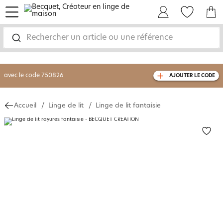
menu
Mon Compte
Mes Favoris
Mon panie
-30% sur votre commande
dès 2 articles
achetés
Rechercher un article ou une référence
livraison GRATUITE
dès 110€ d'achat
(1)
avec le code
750826
AJOUTER LE CODE
Accueil
Linge de lit
Linge de lit fantaisie