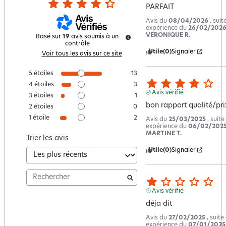
PARFAIT
Avis du
08/04/2026
, suit
expérience du
26/02/202
VERONIQUE R.
Basé sur
19
avis soumis à un
contrôle
Utile
(0)
Signaler
Voir tous les avis sur ce site
5
étoiles
13
4
étoiles
3
Avis vérifié
3
étoiles
1
bon rapport qualité/pri
2
étoiles
0
1
étoile
2
Avis du
25/03/2025
, suite
expérience du
06/02/202
MARTINE T.
Trier les avis
Utile
(0)
Signaler
Avis vérifié
déja dit
Avis du
27/02/2025
, suite
expérience du
07/01/2025