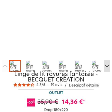
Linge de lit rayures fantaisie -
BECQUET CRÉATION
4.3
/
5
-
19
avis
/
Descriptif détaillé
OUTLET
35,90 €
14,36 €
*
%
-60
Drap 180x290