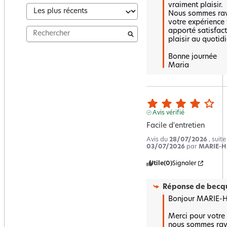
vraiment plaisir.  

Nous sommes rav
votre expérience 
apporté satisfacti
plaisir au quotidie
Bonne journée 

Maria
Avis vérifié
Facile d'entretien
Avis du
28/07/2026
, suit
03/07/2026
par
MARIE-H
Utile
(0)
Signaler
Réponse de
becqu
Bonjour MARIE-HE
Merci pour votre r
nous sommes ravi