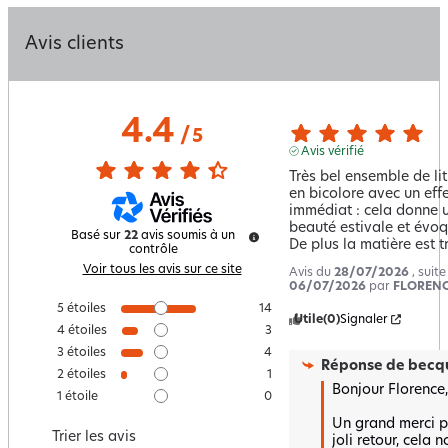
Avis clients
4.4
/
5
Avis vérifié
Très bel ensemble de lit
en bicolore avec un effet
immédiat : cela donne u
beauté estivale et évoq
Basé sur
22
avis soumis à un
De plus la matière est t
contrôle
Voir tous les avis sur ce site
Avis du
28/07/2026
, suit
06/07/2026
par
FLORENC
5
étoiles
14
Utile
(0)
Signaler
4
étoiles
3
3
étoiles
4
Réponse de
becqu
2
étoiles
1
Bonjour Florence, 
1
étoile
0
Un grand merci po
Trier les avis
joli retour, cela no