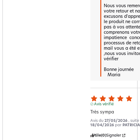
Nous vous remerc
votre retour et n
excusons d'appre
le produit ne cor
pas à vos attente
comprenons votre
impatience  conce
processus de reto
mail vous a été e
,nous vous inviton
vérifier

Bonne journée 

   Maria
Avis vérifié
Très sympa
Avis du
27/05/2026
, suit
18/04/2026
par
PATRICIA
Utile
(0)
Signaler