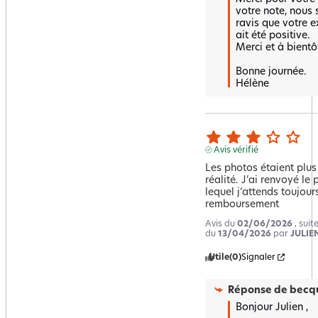
votre note, nous
ravis que votre e
ait été positive.  

Merci et à bientôt
Bonne journée.

Hélène
Avis vérifié
Les photos étaient plus 
réalité. J’ai renvoyé le 
lequel j’attends toujours
remboursement
Avis du
02/06/2026
, sui
du
13/04/2026
par
JULIEN
Utile
(0)
Signaler
Réponse de
becqu
Bonjour Julien , 
