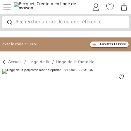
menu
Mon Compte
Mes Favoris
Mon panie
-30% sur votre commande
dès 2 articles
achetés
Rechercher un article ou une référence
livraison GRATUITE
dès 110€ d'achat
(1)
avec le code
750826
AJOUTER LE CODE
Accueil
Linge de lit
Linge de lit fantaisie