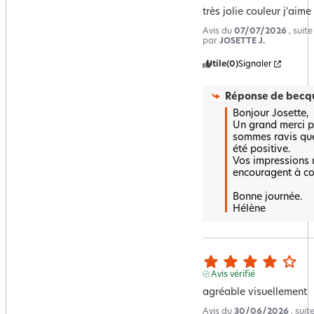
très jolie couleur j'ai
Avis du
07/07/2026
, suit
par
JOSETTE J.
Utile
(0)
Signaler
Réponse de
becqu
Bonjour Josette,  

Un grand merci po
sommes ravis que 
été positive.  

Vos impressions n
encouragent à con
Bonne journée.

Hélène
Avis vérifié
agréable visuellement
Avis du
30/06/2026
, sui