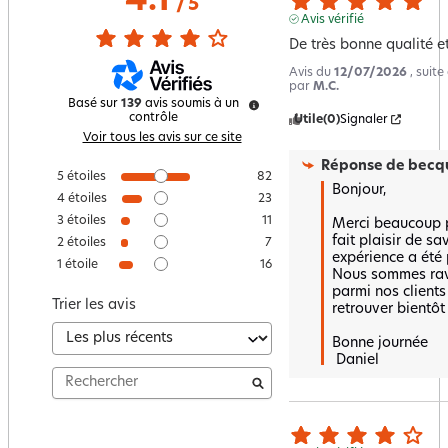
4.1
/
5
Avis vérifié
De très bonne qualité e
Avis du
12/07/2026
, suit
par
M.C.
Basé sur
139
avis soumis à un
contrôle
Utile
(0)
Signaler
Voir tous les avis sur ce site
Réponse de
becqu
5
étoiles
82
Bonjour,

4
étoiles
23
3
étoiles
11
Merci beaucoup po
fait plaisir de sa
2
étoiles
7
expérience a été p
1
étoile
16
Nous sommes ravi
parmi nos clients
Trier les avis
retrouver bientôt 
Bonne journée

 Daniel