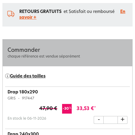
RETOURS GRATUITS
et Satisfait ou remboursé
En
savoir +
Commander
chaque référence est vendue séparément
Guide des tailles
Drap 180x290
GRIS
917447
47,90 €
33,53 €
*
%
-30
En stock le 06-11-2026
-
+
Drap 240x300