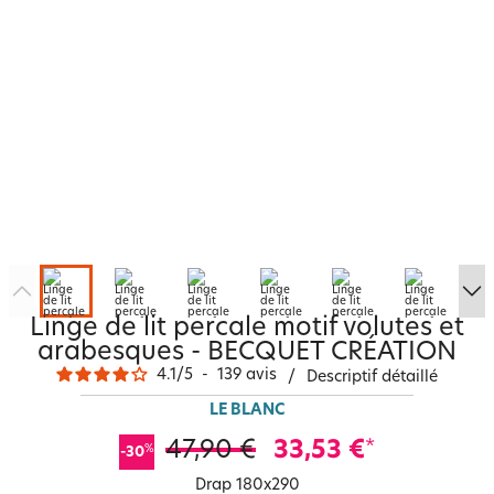
Linge de lit percale motif volutes et
arabesques - BECQUET CRÉATION
4.1
/
5
-
139
avis
/
Descriptif détaillé
LE BLANC
47,90 €
33,53 €
*
%
-30
Drap 180x290