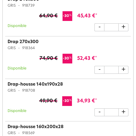
GRIS
918739
64,90 €
45,43 €
*
%
-30
Disponible
-
+
Drap 270x300
GRIS
918364
74,90 €
52,43 €
*
%
-30
Disponible
-
+
Drap-housse 140x190x28
GRIS
918708
49,90 €
34,93 €
*
%
-30
Disponible
-
+
Drap-housse 160x200x28
GRIS
918569