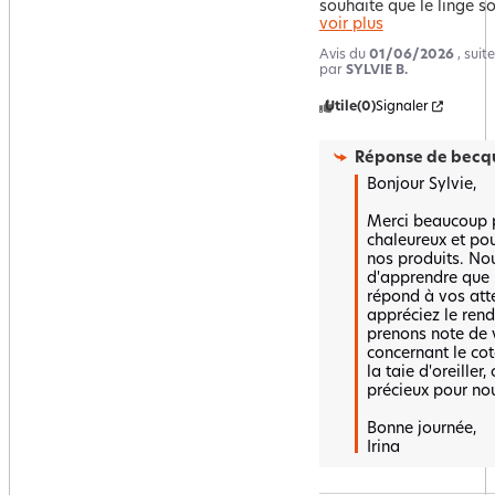
souhaite que le linge s
voir plus
Avis du
01/06/2026
, sui
par
SYLVIE B.
Utile
(0)
Signaler
Réponse de
becqu
Bonjour Sylvie,  

Merci beaucoup p
chaleureux et pour
nos produits. No
d'apprendre que l
répond à vos atte
appréciez le rend
prenons note de 
concernant le cot
la taie d'oreiller,
précieux pour nous
Bonne journée,  

Irina