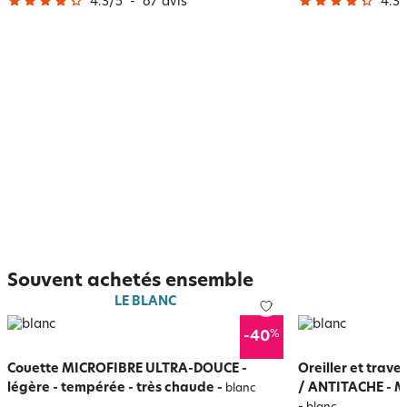
4.3
/
5
-
67
avis
4.3
/
Souvent achetés ensemble
LE BLANC
%
-40
Couette MICROFIBRE ULTRA-DOUCE -
Oreiller et tra
légère - tempérée - très chaude
-
/ ANTITACHE - M
blanc