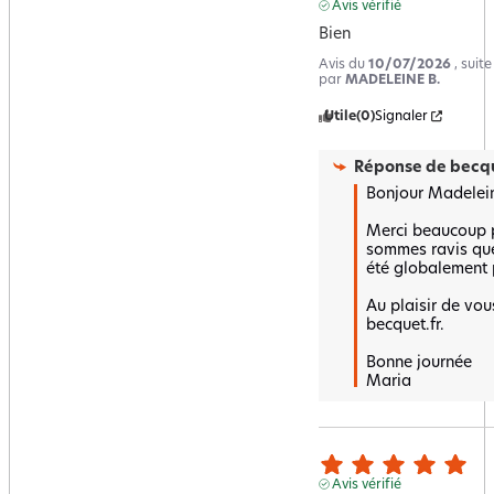
Avis vérifié
Bien
Avis du
10/07/2026
, suit
par
MADELEINE B.
Utile
(0)
Signaler
Réponse de
becqu
Bonjour Madelein
Merci beaucoup po
sommes ravis que 
été globalement p
Au plaisir de vous
becquet.fr.

Bonne journée 

Maria
Avis vérifié