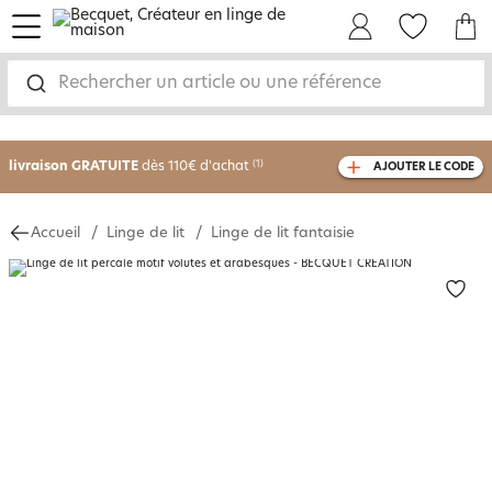
menu
Mon Compte
Mes Favoris
Mon panie
-30% sur votre commande
dès 2 articles
Rechercher un article ou une référence
achetés
livraison GRATUITE
dès 110€ d'achat
(1)
AJOUTER LE CODE
avec le code
750826
Accueil
Linge de lit
Linge de lit fantaisie