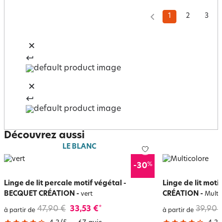
1
2
3
Découvrez aussi
LE BLANC
%
-30
Linge de lit percale motif végétal -
Linge de lit mot
BECQUET CRÉATION
-
CRÉATION
-
vert
Multi
47,90 €
33,53 €
39,90 
*
à partir de
à partir de