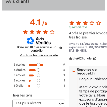
Avis clients
4.1
/
5
Avis vérifié
Après le premier lavage, 
tres froissé.
Avis du
14/06/2026
, suit
expérience du
08/05/202
Basé sur
18
avis soumis à un
FABIENNE B.
contrôle
Voir tous les avis sur ce site
Utile
(0)
Signaler
5
étoiles
9
Réponse de
4
étoiles
4
becquet.fr
3
étoiles
3
Bonjour Fabienne 
2
étoiles
1
1
étoile
1
Merci d'avoir pris 
temps de partage
votre avis. Nous 
Trier les avis
excusons d'appre
que le tissu de vo