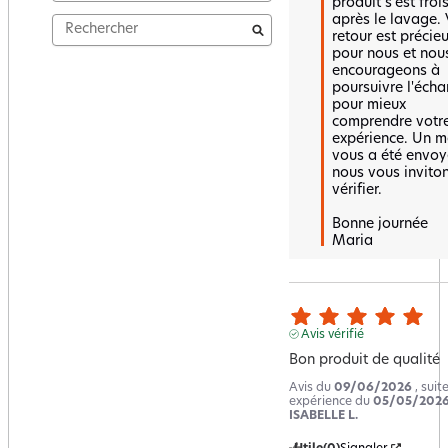
produit s'est frois
après le lavage. 
retour est précieu
pour nous et nous
encourageons à 
poursuivre l'écha
pour mieux 
comprendre votre
expérience. Un ma
vous a été envoyé
nous vous inviton
vérifier.

Bonne journée 

Maria
Avis vérifié
Bon produit de qualité
Avis du
09/06/2026
, suit
expérience du
05/05/202
ISABELLE L.