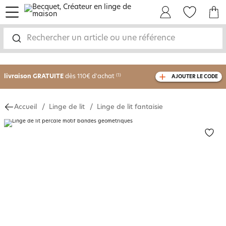
menu
Mon Compte
Mes Favoris
Mon panie
-30% sur votre commande
dès 2 articles
Rechercher un article ou une référence
achetés
livraison GRATUITE
dès 110€ d'achat
(1)
AJOUTER LE CODE
avec le code
750826
Accueil
Linge de lit
Linge de lit fantaisie