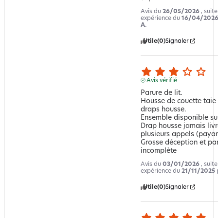
Avis du
26/05/2026
, suit
expérience du
16/04/202
A.
Utile
(0)
Signaler
Avis vérifié
Parure de lit.

Housse de couette taie d'
draps housse.

Ensemble disponible sur 
Drap housse jamais livr
plusieurs appels (payant
Grosse déception et par
incomplète
Avis du
03/01/2026
, suit
expérience du
21/11/2025
Utile
(0)
Signaler