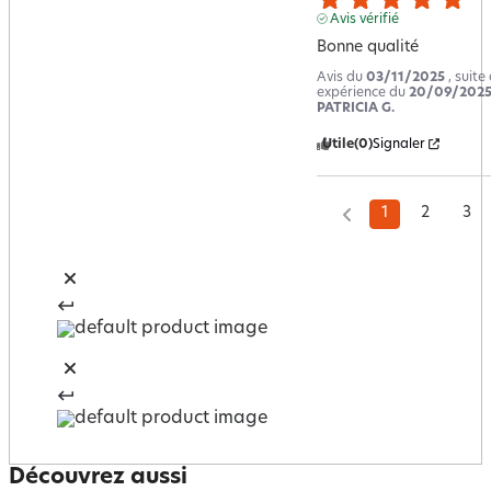
Avis vérifié
Bonne qualité
Avis du
03/11/2025
, suite
expérience du
20/09/202
PATRICIA G.
Utile
(0)
Signaler
1
2
3
Découvrez aussi