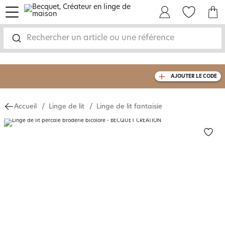
menu
Mon Compte
Mes Favoris
Mon panie
Rechercher un article ou une référence
-30% sur votre commande
dès 2 articles
AJOUTER LE CODE
achetés
livraison GRATUITE
dès 110€ d'achat
(1)
Accueil
Linge de lit
Linge de lit fantaisie
750826