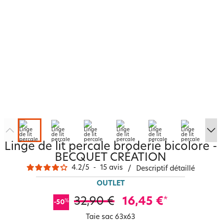
Linge de lit percale broderie bicolore -
BECQUET CRÉATION
4.2
/
5
-
15
avis
/
Descriptif détaillé
OUTLET
32,90 €
16,45 €
*
%
-50
Taie sac 63x63