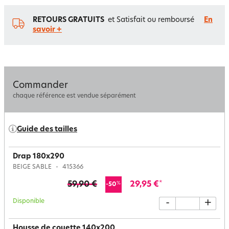
RETOURS GRATUITS
et Satisfait ou remboursé
En
savoir +
Commander
chaque référence est vendue séparément
Guide des tailles
Drap 180x290
BEIGE SABLE
415366
59,90 €
29,95 €
*
%
-50
Disponible
-
+
Housse de couette 140x200