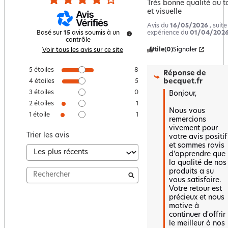
Très bonne qualité au t
et visuelle
Avis du
16/05/2026
, suit
expérience du
01/04/202
Basé sur
15
avis soumis à un
contrôle
Utile
(0)
Signaler
Voir tous les avis sur ce site
5
étoiles
8
Réponse de
becquet.fr
4
étoiles
5
3
étoiles
0
Bonjour,

2
étoiles
1
Nous vous 
1
étoile
1
remercions 
vivement pour 
Trier les avis
votre avis positif 
et sommes ravis 
d'apprendre que 
la qualité de nos 
produits a su 
vous satisfaire. 
Votre retour est 
précieux et nous 
motive à 
continuer d'offrir 
le meilleur à nos 