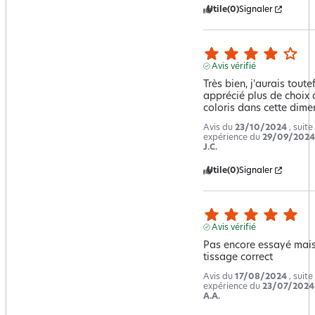
Utile
(0)
Signaler
Avis vérifié
Très bien, j'aurais toutef
apprécié plus de choix d
coloris dans cette dime
Avis du
23/10/2024
, suite
expérience du
29/09/2024
J.C.
Utile
(0)
Signaler
Avis vérifié
Pas encore essayé mais
tissage correct
Avis du
17/08/2024
, suite
expérience du
23/07/2024
A.A.