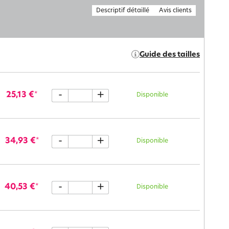
Descriptif détaillé
Avis clients
Guide des tailles
-
+
25,13 €
*
Disponible
-
+
34,93 €
*
Disponible
-
+
40,53 €
*
Disponible