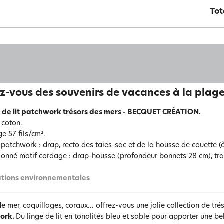
Tot
z-vous des souvenirs de vacances à la plage
 de lit patchwork trésors des mers - BECQUET CRÉATION.
coton.
e 57 fils/cm².
 patchwork : drap, recto des taies-sac et de la housse de couette (
onné motif cordage : drap-housse (profondeur bonnets 28 cm), trave
tions environnementales
de mer, coquillages, coraux... offrez-vous une jolie collection de t
ork.
Du linge de lit en tonalités bleu et sable pour apporter une b