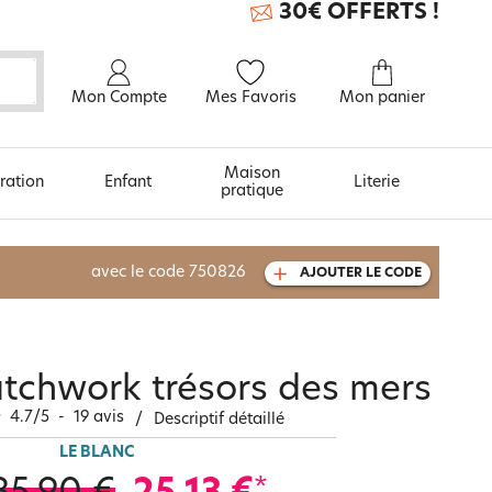
30€ OFFERTS !
Mon Compte
Mes Favoris
Mon panier
Maison
ration
Enfant
Literie
pratique
À découvrir aussi
avec le code
750826
AJOUTER LE CODE
Carte cadeau
patchwork trésors des mers
4.7
/
5
-
19
avis
/
Descriptif détaillé
LE BLANC
*