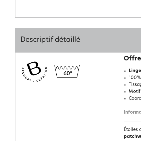
Descriptif détaillé
Offre
Linge
100% 
Tissag
Motif
Coord
Informa
Étoiles 
patchw