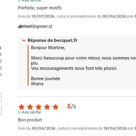
Avis vérifié
Parfaite, super motifs
Avis du
10/07/2026
, suite à une expérience du
30/06/2026
par
Utile
(0)
Signaler
Réponse de
becquet.fr
Bonjour Martine,

4
5
Merci beaucoup pour votre retour, nous sommes ravi
0
plu.  

Vos encouragements nous font très plaisir.  

0
0
Bonne journée 

Maria
5
/
5
Avis vérifié
Bon produit
Avis du
30/06/2026
, suite à une expérience du
18/06/2026
par