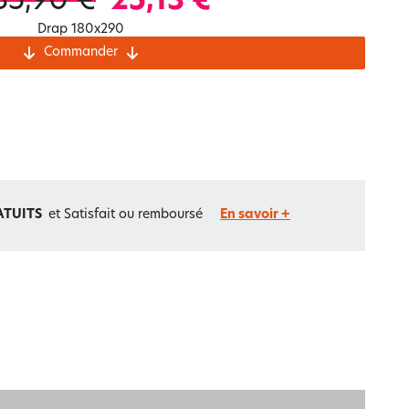
35,90 €
25,13 €
Notre marque Lauréat
Drap 180x290
Commander
rs et
ment
La gaze de coton
ATUITS
et Satisfait ou remboursé
En savoir +