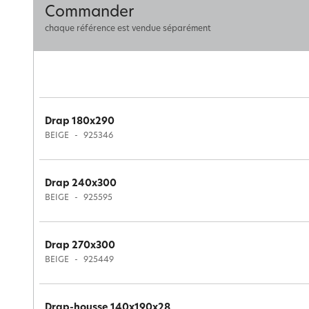
Commander
chaque référence est vendue séparément
Drap 180x290
BEIGE
925346
Drap 240x300
BEIGE
925595
Drap 270x300
BEIGE
925449
Drap-housse 140x190x28