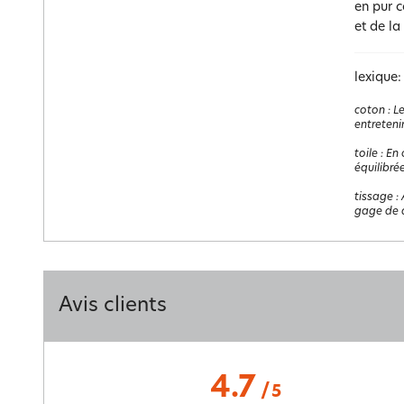
en pur c
et de la
lexique:
coton
:
Le
entretenir
toile
:
En 
équilibrée
tissage
:
gage de q
Avis clients
4.7
/
5