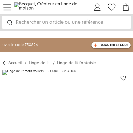
menu
Mon Compte
Mes Favoris
Mon panie
-30% sur votre commande
dès 2 articles
achetés
Rechercher un article ou une référence
livraison GRATUITE
dès 110€ d'achat
(1)
avec le code
750826
AJOUTER LE CODE
Accueil
Linge de lit
Linge de lit fantaisie