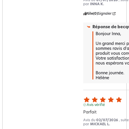
Avis du
07/07/2026
, suit
par
INNA K.
Utile
(0)
Signaler
Réponse de
becqu
Bonjour Inna,

Un grand merci po
sommes ravis d'a
produit vous conv
Votre satisfaction
nous espérons vou
Bonne journée.

Hélène
Avis vérifié
Parfait
Avis du
02/07/2026
, suit
par
MICKAEL L.