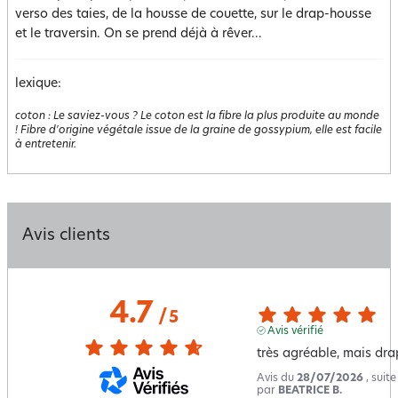
verso des taies, de la housse de couette, sur le drap-housse
et le traversin. On se prend déjà à rêver...
lexique:
coton
:
Le saviez-vous ? Le coton est la fibre la plus produite au monde
! Fibre d'origine végétale issue de la graine de gossypium, elle est facile
à entretenir.
Avis clients
4.7
/
5
Avis vérifié
très agréable, mais dra
Avis du
28/07/2026
, suit
par
BEATRICE B.