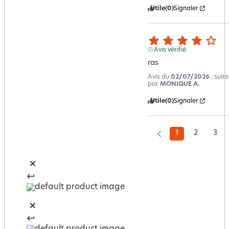
Utile
(0)
Signaler
Avis vérifié
ras
Avis du
02/07/2026
, suit
par
MONIQUE A.
Utile
(0)
Signaler
1
2
3