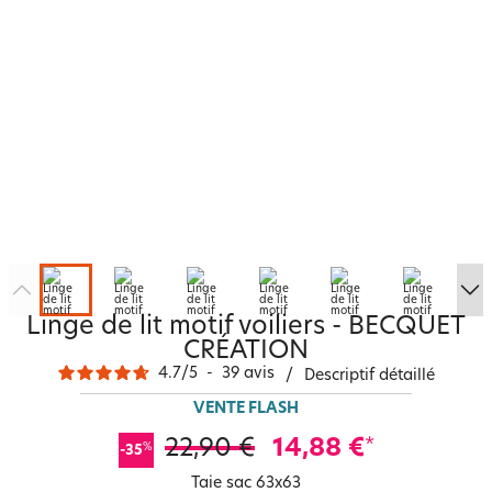
Linge de lit motif voiliers - BECQUET
CRÉATION
4.7
/
5
-
39
avis
/
Descriptif détaillé
VENTE FLASH
22,90 €
14,88 €
*
%
-35
Taie sac 63x63