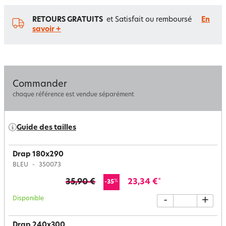
RETOURS GRATUITS
et Satisfait ou remboursé
En
savoir +
Commander
chaque référence est vendue séparément
Guide des tailles
Drap 180x290
BLEU
350073
35,90 €
23,34 €
*
%
-35
Disponible
-
+
Drap 240x300