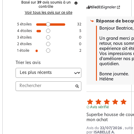
Basé sur
39
avis soumis à un
contrôle
Utile
(0)
Signaler
Voir tous les avis sur ce site
Réponse de
becqu
5
étoiles
32
Bonjour Beatrice,

4
étoiles
5
3
étoiles
0
Un grand merci po
retour, nous somm
2
étoiles
0
expérience ait été 
1
étoile
2
Vos impressions n
d'améliorer nos p
Trier les avis
quotidien.  

Bonne journée.

Hélène
Avis vérifié
Superbe housse de couet
mon achat
Avis du
22/07/2026
, suit
par
ISABELLE A.