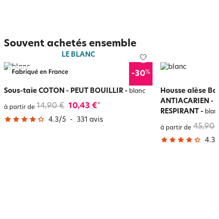
Souvent achetés ensemble
LE BLANC
%
-30
Sous-taie COTON - PEUT BOUILLIR
-
Housse alèse Bo
blanc
ANTIACARIEN - 
14,90 €
10,43 €
*
à partir de
RESPIRANT
-
blan
4.3
/
5
-
331
avis
45,90 
à partir de
4.3
/