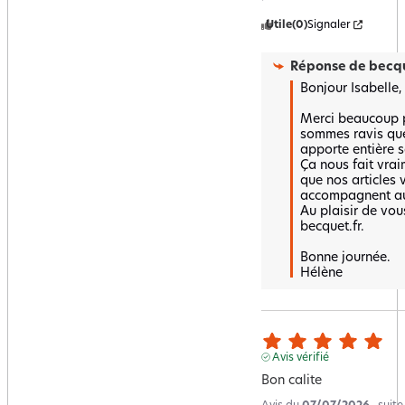
Utile
(0)
Signaler
Réponse de
becqu
Bonjour Isabelle,

Merci beaucoup p
sommes ravis que
apporte entière sa
Ça nous fait vraim
que nos articles 
accompagnent au 
Au plaisir de vous
becquet.fr. 

Bonne journée.

Hélène
Avis vérifié
Bon calite