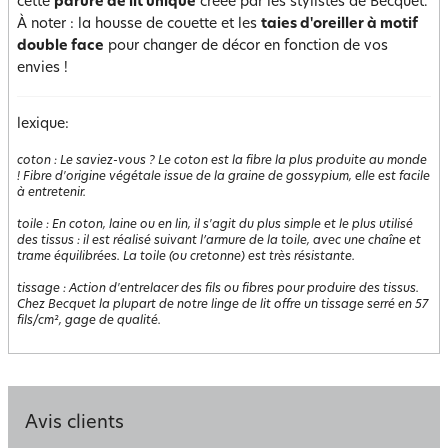
cette
parure de lit unique
créée par les stylistes de Becquet.
À noter : la housse de couette et les
taies d'oreiller à motif
double face
pour changer de décor en fonction de vos
envies !
lexique:
coton
:
Le saviez-vous ? Le coton est la fibre la plus produite au monde
! Fibre d'origine végétale issue de la graine de gossypium, elle est facile
à entretenir.
toile
:
En coton, laine ou en lin, il s'agit du plus simple et le plus utilisé
des tissus : il est réalisé suivant l’armure de la toile, avec une chaîne et
trame équilibrées. La toile (ou cretonne) est très résistante.
tissage
:
Action d'entrelacer des fils ou fibres pour produire des tissus.
Chez Becquet la plupart de notre linge de lit offre un tissage serré en 57
fils/cm², gage de qualité.
Avis clients