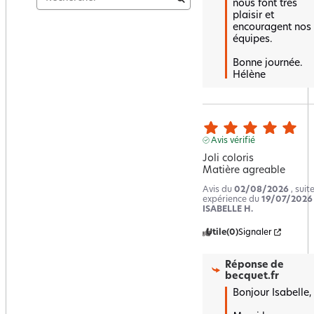
nous font très 
plaisir et 
encouragent nos 
équipes.  

Bonne journée.

Hélène
Avis vérifié
Joli coloris 

Matière agreable
Avis du
02/08/2026
, suit
expérience du
19/07/2026
ISABELLE H.
Utile
(0)
Signaler
Réponse de
becquet.fr
Bonjour Isabelle,
