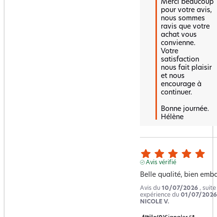
Merci beaucoup 
pour votre avis, 
nous sommes 
ravis que votre 
achat vous 
convienne.  

Votre 
satisfaction 
nous fait plaisir 
et nous 
encourage à 
continuer.  

Bonne journée.

Hélène
Avis vérifié
Belle qualité, bien emba
Avis du
10/07/2026
, suit
expérience du
01/07/2026
NICOLE V.