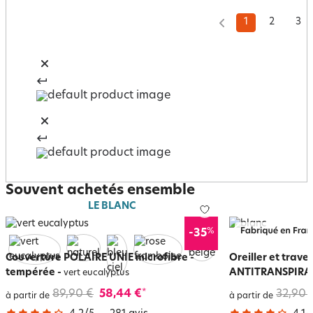
1
2
3
Souvent achetés ensemble
LE BLANC
%
-35
Couverture POLAIRE UNIE microfibre -
Oreiller et trave
tempérée
-
ANTITRANSPIRA
vert eucalyptus
89,90 €
58,44 €
32,90 
*
à partir de
à partir de