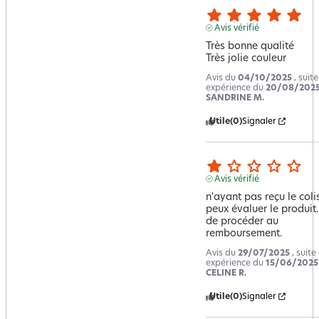
Avis vérifié
Très bonne qualité 

Très jolie couleur
Avis du
04/10/2025
, suit
expérience du
20/08/202
SANDRINE M.
Utile
(0)
Signaler
Avis vérifié
n'ayant pas reçu le colis
peux évaluer le produit.
de procéder au 
remboursement.
Avis du
29/07/2025
, suite
expérience du
15/06/2025
CELINE R.
Utile
(0)
Signaler