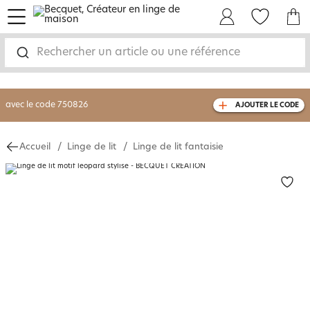
menu
Mon Compte
Mes Favoris
Mon panie
-30% sur votre commande
dès 2 articles
achetés
Rechercher un article ou une référence
livraison GRATUITE
dès 110€ d'achat
(1)
avec le code
750826
AJOUTER LE CODE
Accueil
Linge de lit
Linge de lit fantaisie