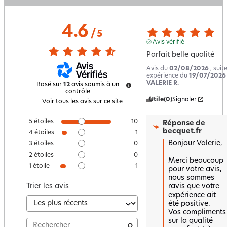
4.6
/
5
Avis vérifié
Parfait belle qualité
Avis du
02/08/2026
, suit
expérience du
19/07/2026
VALERIE R.
Basé sur
12
avis soumis à un
contrôle
Utile
(0)
Signaler
Voir tous les avis sur ce site
5
étoiles
10
Réponse de
becquet.fr
4
étoiles
1
Bonjour Valerie,

3
étoiles
0
2
étoiles
0
Merci beaucoup 
1
étoile
1
pour votre avis, 
nous sommes 
ravis que votre 
Trier les avis
expérience ait 
été positive.  

Vos compliments 
sur la qualité 