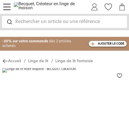
menu
Mon Compte
Mes Favoris
Mon panie
Rechercher un article ou une référence
-30% sur votre commande
dès 2 articles
AJOUTER LE CODE
achetés
livraison GRATUITE
dès 110€ d'achat
(1)
Accueil
Linge de lit
Linge de lit fantaisie
avec le code
750826