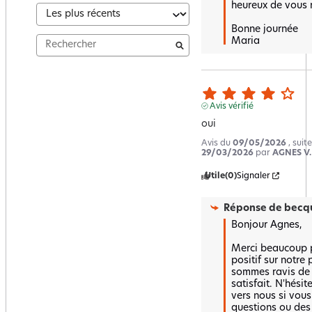
heureux de vous r
Bonne journée 

Maria
Avis vérifié
oui
Avis du
09/05/2026
, suit
29/03/2026
par
AGNES V.
Utile
(0)
Signaler
Réponse de
becqu
Bonjour Agnes,

Merci beaucoup p
positif sur notre 
sommes ravis de s
satisfait. N'hésit
vers nous si vous
questions ou des 