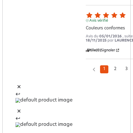
Avis vérifié
Couleurs conformes
Avis du
05/01/2026
, suit
18/11/2025
par
LAURENCE
Utile
(0)
Signaler
1
2
3