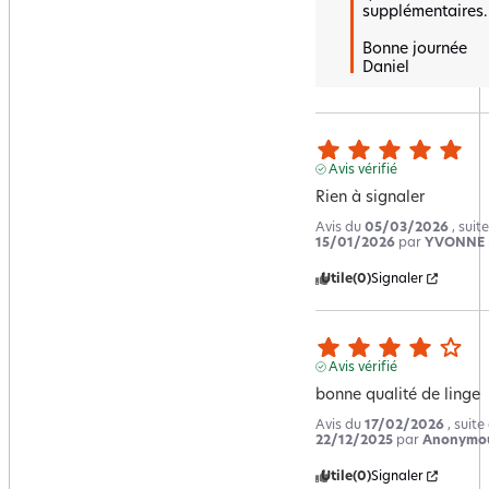
supplémentaires.

Bonne journée 

Daniel
Avis vérifié
Rien à signaler
Avis du
05/03/2026
, suit
15/01/2026
par
YVONNE 
Utile
(0)
Signaler
Avis vérifié
bonne qualité de linge
Avis du
17/02/2026
, suit
22/12/2025
par
Anonymou
Utile
(0)
Signaler