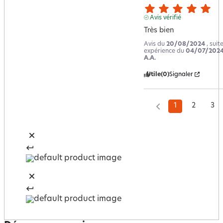
Avis vérifié
Très bien
Avis du
20/08/2024
, suit
expérience du
04/07/202
A.A.
Utile
(0)
Signaler
1
2
3