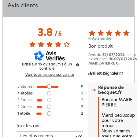
Avis clients
3.8
/
5
Avis vérifié
Bon produit
Avis du
22/07/2026
, suite
expérience du
07/07/2026
MARIE-PIERRE G.
Basé sur
15
avis soumis à un
contrôle
Utile
(0)
Signaler
Voir tous les avis sur ce site
5
étoiles
9
Réponse de
becquet.fr
4
étoiles
0
Bonjour MARIE-
3
étoiles
2
PIERRE.

2
étoiles
2
1
étoile
2
Merci beaucoup 
pour votre 
retour.  

Trier les avis
Nous sommes 
ravis que votre 