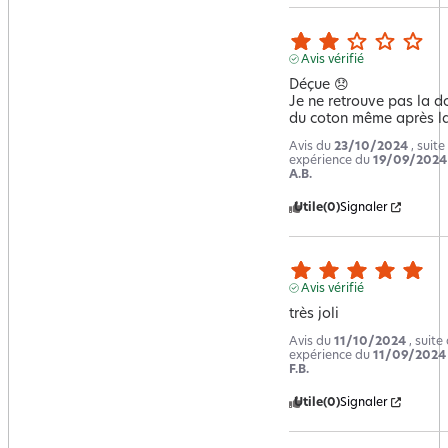
Avis vérifié
Déçue 😞 

Je ne retrouve pas la do
du coton même après l
Avis du
23/10/2024
, suite
expérience du
19/09/2024
A.B.
Utile
(0)
Signaler
Avis vérifié
très joli
Avis du
11/10/2024
, suite
expérience du
11/09/2024
F.B.
Utile
(0)
Signaler