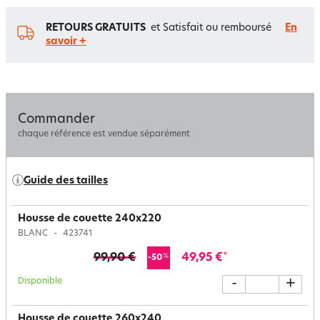
RETOURS GRATUITS
et Satisfait ou remboursé
En
savoir +
Commander
chaque référence est vendue séparément
Guide des tailles
Housse de couette 240x220
BLANC
423741
99,90 €
49,95 €
*
%
-50
Disponible
-
+
Housse de couette 260x240