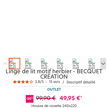
Linge de lit motif herbier - BECQUET
CRÉATION
3.8
/
5
-
15
avis
/
Descriptif détaillé
OUTLET
99,90 €
49,95 €
*
%
-50
Housse de couette 240x220