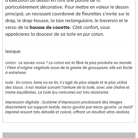
d'exécution du dessin en font une parure de lit
particulièrement décorative. Pour mettre en valeur le dessin
principal, un ravissant coordonné de fleurettes s'invite sur le
drap, le drap-housse, la taie rectangulaire, le traversin et le
verso de la
housse de couette.
Côté confort, vous
apprécierez la douceur de sa toile en pur coton.
lexique:
coton
:
Le saviez-vous ? Le coton est la fibre la plus produite au monde
! Fibre d'origine végétale issue de la graine de gossypium, elle est facile
à entretenir.
toile
:
En coton, laine ou en lin, il s'agit du plus simple et le plus utilisé
des tissus : il est réalisé suivant l’armure de la toile, avec une chaîne et
trame équilibrées. La toile (ou cretonne) est très résistante.
impression digitale
:
Système d'impression produisant des images
directement sur support textile, micro-goutte par micro-goutte. Le motif
imprimé ressort très détaillé et coloré, offrant un résultat ultra-réaliste.