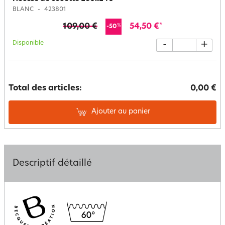
BLANC
423801
109,00 €
54,50 €
*
%
-50
Disponible
-
+
Total des articles:
0,00 €
Ajouter au panier
Descriptif détaillé