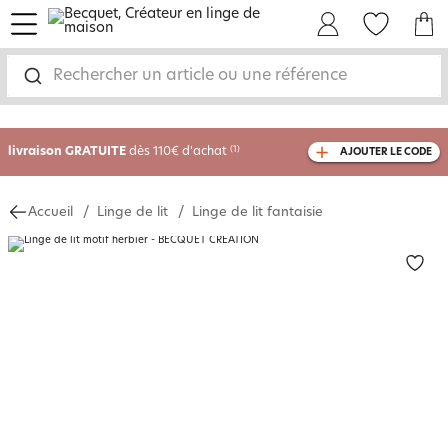
menu
Mon Compte
Mes Favoris
Mon panie
Rechercher un article ou une référence
-35% sur votre commande
dès 2 articles
achetés
livraison GRATUITE
dès 110€ d'achat
(1)
AJOUTER LE CODE
avec le code
750804
Accueil
Linge de lit
Linge de lit fantaisie