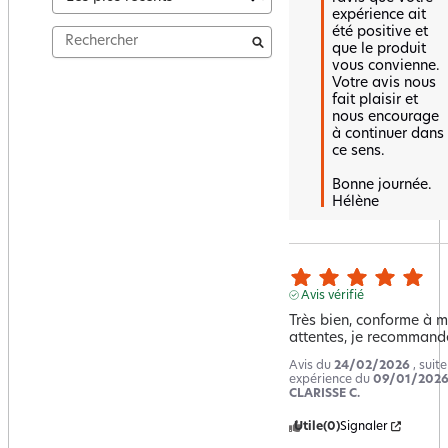
expérience ait 
été positive et 
que le produit 
vous convienne.  

Votre avis nous 
fait plaisir et 
nous encourage 
à continuer dans 
ce sens.  

Bonne journée.

Hélène
Avis vérifié
Très bien, conforme à m
attentes, je recommande
Avis du
24/02/2026
, suit
expérience du
09/01/202
CLARISSE C.
Utile
(0)
Signaler