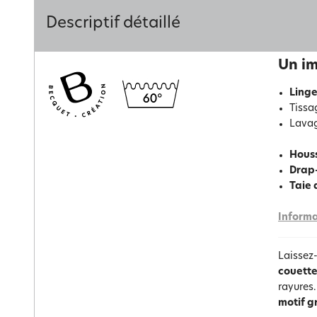
Descriptif détaillé
Un im
Linge
Tissa
Lava
Hous
Drap
Taie 
Informa
Laissez
couette
rayures.
motif 