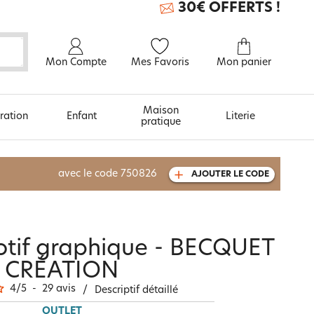
30€ OFFERTS !
Mon Compte
Mes Favoris
Mon panier
Maison
ration
Enfant
Literie
pratique
À découvrir aussi
avec le code
750826
AJOUTER LE CODE
Carte cadeau
motif graphique - BECQUET
CRÉATION
4
/
5
-
29
avis
/
Descriptif détaillé
OUTLET