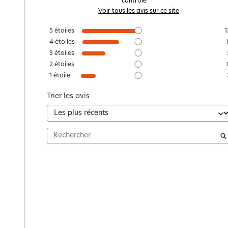
contrôle
Voir tous les avis sur ce site
5
étoiles
1
4
étoiles
3
étoiles
2
étoiles
1
étoile
Trier les avis