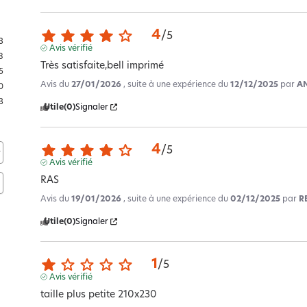
4
/
5
3
Avis vérifié
8
Très satisfaite,bell imprimé
5
Avis du
27/01/2026
, suite à une expérience du
12/12/2025
par
AN
0
3
Utile
(0)
Signaler
4
/
5
Avis vérifié
RAS
Avis du
19/01/2026
, suite à une expérience du
02/12/2025
par
R
Utile
(0)
Signaler
1
/
5
Avis vérifié
taille plus petite 210x230