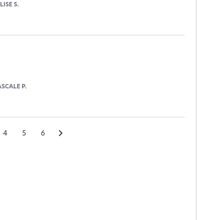
LISE S.
ASCALE P.
4
5
6