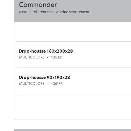
Commander
chaque référence est vendue séparément
Drap-housse 160x200x28
MULTICOLORE
426321
Drap-housse 90x190x28
MULTICOLORE
426174