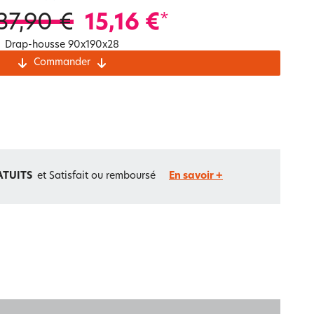
Notre marque Lauréat
37,90 €
15,16 €
*
Drap-housse 90x190x28
Commander
rs et
ment
La gaze de coton
ATUITS
et Satisfait ou remboursé
En savoir +