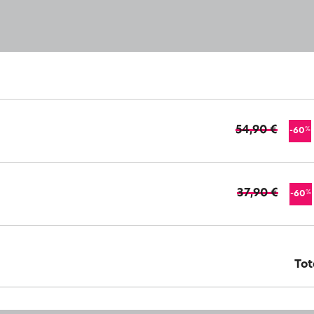
54,90 €
%
-60
37,90 €
%
-60
Tot