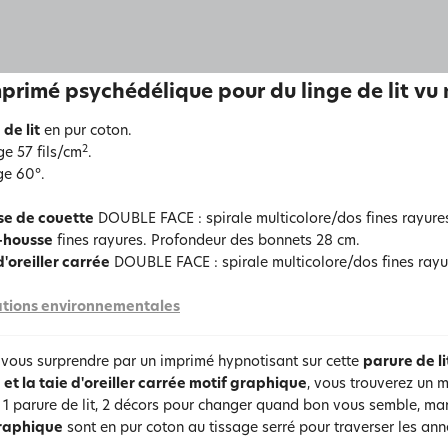
primé psychédélique pour du linge de lit vu nu
 de lit
en pur coton.
2
ge 57 fils/cm
.
ge 60°.
se de couette
DOUBLE FACE : spirale multicolore/dos fines rayure
-housse
fines rayures. Profondeur des bonnets 28 cm.
d'oreiller carrée
DOUBLE FACE : spirale multicolore/dos fines ray
tions environnementales
-vous surprendre par un imprimé hypnotisant sur cette
parure de l
 et la taie d'oreiller carrée motif graphique
, vous trouverez un mo
 1 parure de lit, 2 décors pour changer quand bon vous semble, mari
graphique
sont en pur coton au tissage serré pour traverser les ann