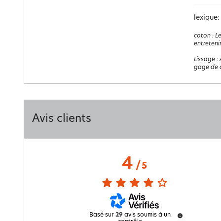
lexique:
coton
:
Le
entretenir
tissage
:
gage de q
Avis clients
4
/
5
Basé sur
29
avis soumis à un