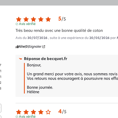
5
/
5
Avis vérifié
Très beau rendu avec une bonne qualité de coton
Avis du
30/07/2026
, suite à une expérience du
20/05/2026
par
Utile
(0)
Signaler
Réponse de
becquet.fr
Bonjour,

7
11
Un grand merci pour votre avis, nous sommes ravis q
1
Vos retours nous encouragent à poursuivre nos effort
2
Bonne journée.

3
Hélène
4
/
5
Avis vérifié