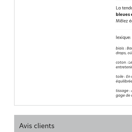
La tend
bleues 
Mêlez 
lexique:
biais
:
Ban
draps, où
coton
:
Le
entretenir
toile
:
En 
équilibrée
tissage
:
gage de q
Avis clients