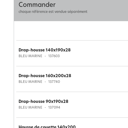
Commander
chaque référence est vendue séparément
Drap-housse 140x190x28
BLEU MARINE
137603
Drap-housse 160x200x28
BLEU MARINE
137740
Drap-housse 90x190x28
BLEU MARINE
137094
Housse de couette 140x200