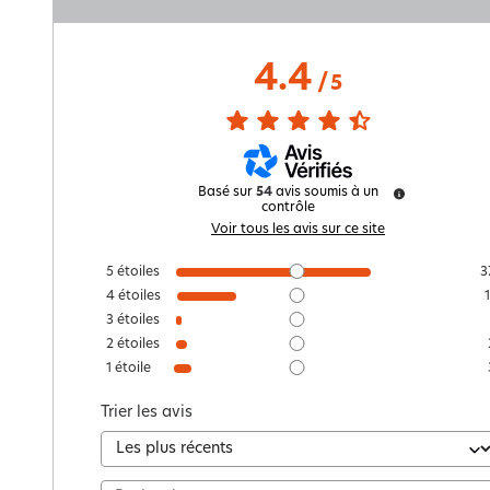
4.4
/
5
Basé sur
54
avis soumis à un
contrôle
Voir tous les avis sur ce site
5
étoiles
3
4
étoiles
3
étoiles
2
étoiles
1
étoile
Trier les avis