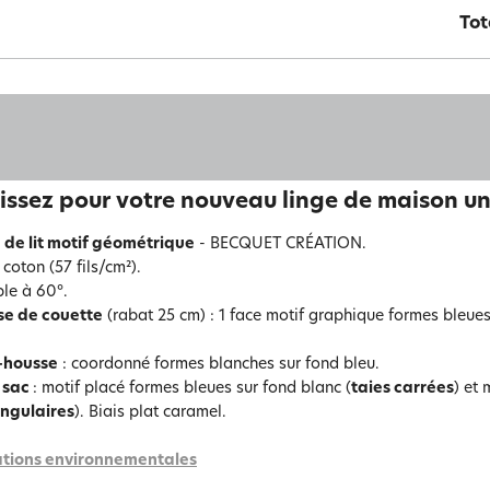
Tot
issez pour votre nouveau linge de maison un 
 de lit motif géométrique
- BECQUET CRÉATION.
coton (57 fils/cm²).
le à 60°.
se de couette
(rabat 25 cm) : 1 face motif graphique formes bleue
-housse
: coordonné formes blanches sur fond bleu.
 sac
: motif placé formes bleues sur fond blanc (
taies carrées
) et
ngulaires
). Biais plat caramel.
tions environnementales