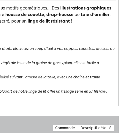
aux motifs géométriques… Des
illustrations graphiques
tre
housse de couette
,
drap-housse
ou
taie d’oreiller
.
serré, pour un
linge de lit résistant
!
roits fils. Jetez un coup d’œil à vos nappes, couettes, oreillers ou
 végétale issue de la graine de gossypium, elle est facile à
st réalisé suivant l’armure de la toile, avec une chaîne et trame
lupart de notre linge de lit offre un tissage serré en 57 fils/cm²,
Commande
Descriptif détaillé