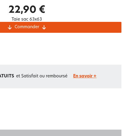
Notre marque Lauréat
22,90 €
Taie sac 63x63
Commander
rs et
ment
La gaze de coton
ATUITS
et Satisfait ou remboursé
En savoir +