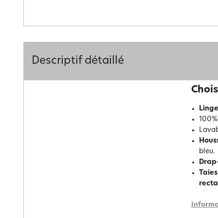
Descriptif détaillé
Chois
Linge
100% 
Lavab
Hous
bleu.
Drap
Taies
recta
Informa