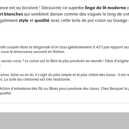
ance est au bicolore ! Découvrez ce superbe
linge de lit moderne
et blanches
qui semblent danser comme des vagues le long de vo
également
style
et
qualité
avec cette toile de pur coton au tissage 
de coupée dans la diagonale d’un tissu (généralement à 45°) par rapport aux d
 vous le retrouverez souvent en finition.
 saviez-vous ? Le coton est la fibre la plus produite au monde ! Fibre d'origine
.
coton, laine ou en lin, il s'agit du plus simple et le plus utilisé des tissus : il e
s. La toile (ou cretonne) est très résistante.
Action d'entrelacer des fils ou fibres pour produire des tissus. Chez Becquet la p
ualité.