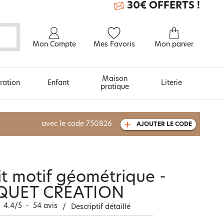
30€ OFFERTS !
Mon Compte
Mes Favoris
Mon panier
Maison
ration
Enfant
Literie
pratique
À découvrir aussi
avec le code
750826
AJOUTER LE CODE
Carte cadeau
it motif géométrique -
QUET CRÉATION
4.4
/
5
-
54
avis
/
Descriptif détaillé