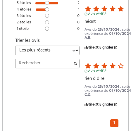
5
étoiles
2
4
étoiles
1
Avis vérifié
3
étoiles
0
néant
2
étoiles
0
1
étoile
0
Avis du
25/10/2024
, suite
expérience du
01/10/2024
A.B.
Trier les avis
Utile
(0)
Signaler
Avis vérifié
rien à dire
Avis du
25/10/2024
, suite
expérience du
01/10/2024
C.G.
Utile
(0)
Signaler
1