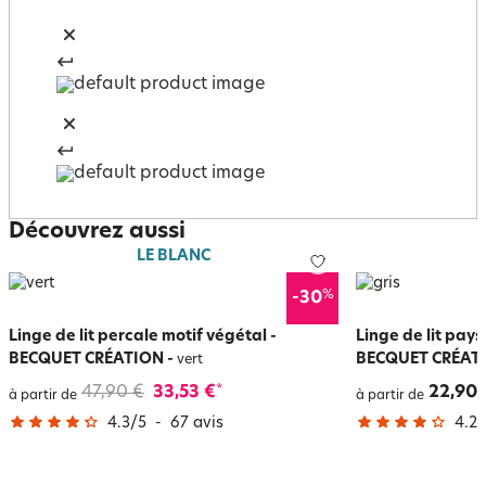
Découvrez aussi
LE BLANC
%
-30
Linge de lit percale motif végétal -
Linge de lit pay
BECQUET CRÉATION
-
BECQUET CRÉAT
vert
47,90 €
33,53 €
22,90 
*
à partir de
à partir de
4.3
/
5
-
67
avis
4.2
/