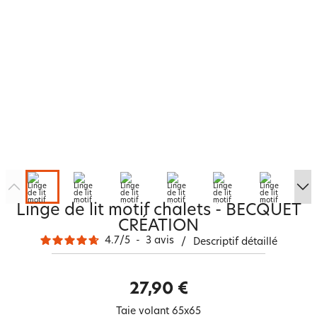
Linge de lit motif chalets - BECQUET
CRÉATION
4.7
/
5
-
3
avis
/
Descriptif détaillé
27,90 €
Taie volant 65x65