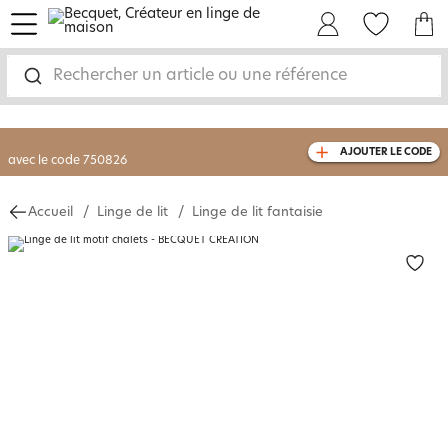
menu
Mon Compte
Mes Favoris
Mon panie
-30% sur votre commande
dès 2 articles
achetés
Rechercher un article ou une référence
livraison GRATUITE
dès 110€ d'achat
(1)
avec le code
750826
AJOUTER LE CODE
Accueil
Linge de lit
Linge de lit fantaisie