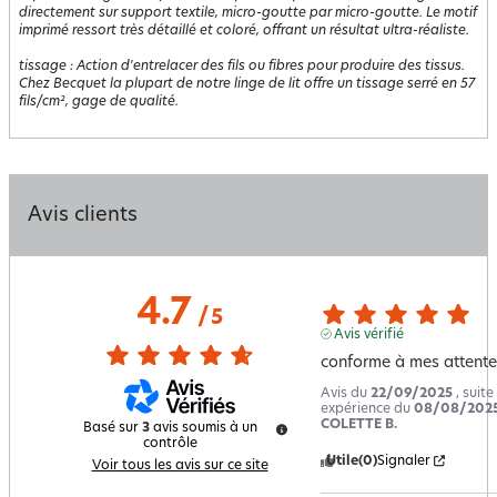
directement sur support textile, micro-goutte par micro-goutte. Le motif
imprimé ressort très détaillé et coloré, offrant un résultat ultra-réaliste.
tissage
:
Action d'entrelacer des fils ou fibres pour produire des tissus.
Chez Becquet la plupart de notre linge de lit offre un tissage serré en 57
fils/cm², gage de qualité.
Avis clients
4.7
/
5
Avis vérifié
conforme à mes attente
Avis du
22/09/2025
, suite
expérience du
08/08/202
COLETTE B.
Basé sur
3
avis soumis à un
contrôle
Utile
(0)
Signaler
Voir tous les avis sur ce site