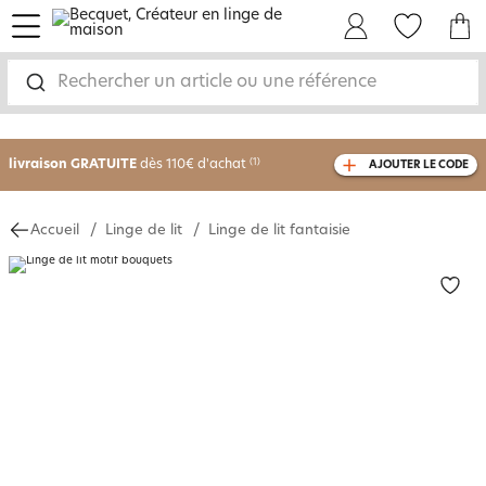
menu
Mon Compte
Mes Favoris
Mon panie
-30% sur votre commande
dès 2 articles
Rechercher un article ou une référence
achetés
livraison GRATUITE
dès 110€ d'achat
(1)
AJOUTER LE CODE
avec le code
750826
Accueil
Linge de lit
Linge de lit fantaisie