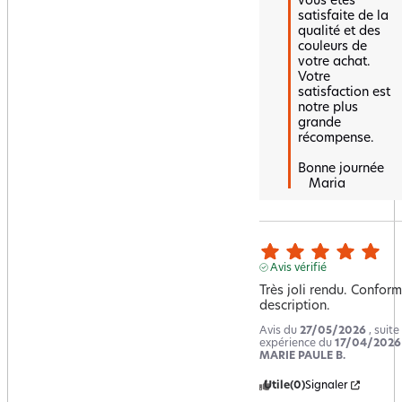
vous êtes 
satisfaite de la 
qualité et des 
couleurs de 
votre achat. 
Votre 
satisfaction est 
notre plus 
grande 
récompense. 

Bonne journée 

   Maria
Avis vérifié
Très joli rendu. Conforme
description.
Avis du
27/05/2026
, suite
expérience du
17/04/2026
MARIE PAULE B.
Utile
(0)
Signaler