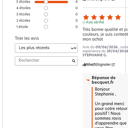
5
étoiles
4
4
étoiles
0
3
étoiles
0
2
étoiles
0
Avis vérifié
1
étoile
0
Très bonne qualité et jol
couleurs, je suis content
Trier les avis
mon achat
Avis du
09/06/2026
, suit
expérience du
29/04/202
STEPHANIE G.
Utile
(0)
Signaler
Réponse de
becquet.fr
Bonjour 
Stephanie , 

Un grand merci 
pour votre retour 
positif ! Nous 
sommes ravis 
d'apprendre que 