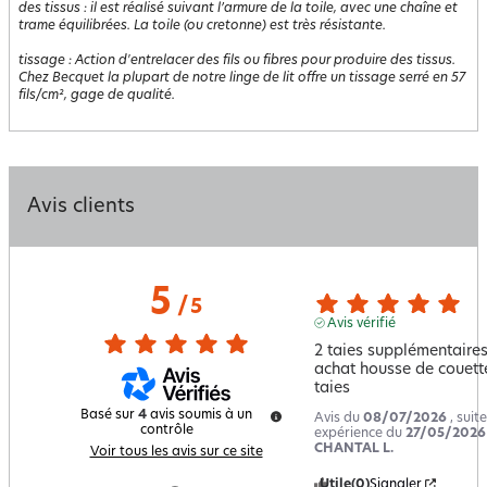
des tissus : il est réalisé suivant l’armure de la toile, avec une chaîne et
trame équilibrées. La toile (ou cretonne) est très résistante.
tissage
:
Action d'entrelacer des fils ou fibres pour produire des tissus.
Chez Becquet la plupart de notre linge de lit offre un tissage serré en 57
fils/cm², gage de qualité.
Avis clients
5
/
5
Avis vérifié
2 taies supplémentaires
achat housse de couette
taies
Basé sur
4
avis soumis à un
Avis du
08/07/2026
, suit
contrôle
expérience du
27/05/2026
CHANTAL L.
Voir tous les avis sur ce site
Utile
(0)
Signaler