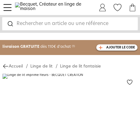
menu
Mon Compte
Mes Favoris
Mon panie
-30% sur votre commande
dès 2 articles
achetés
Rechercher un article ou une référence
livraison GRATUITE
dès 110€ d'achat
(1)
AJOUTER LE CODE
avec le code
750826
Accueil
Linge de lit
Linge de lit fantaisie