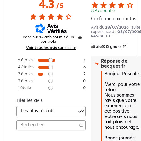
4.3
/
5
Avis vérifié
Conforme aux photos
Avis du
28/07/2026
, suit
expérience du
08/07/202
PASCALE L.
Basé sur
15
avis soumis à un
contrôle
Utile
(0)
Signaler
Voir tous les avis sur ce site
5
étoiles
7
Réponse de
becquet.fr
4
étoiles
6
Bonjour Pascale,

3
étoiles
2
2
étoiles
0
Merci pour votre 
1
étoile
0
retour.  

Nous sommes 
ravis que votre 
Trier les avis
expérience ait 
été positive.  

Votre avis nous 
fait plaisir et 
nous encourage.  

Bonne journée 
