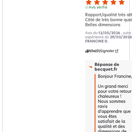
Avis vérifié
Rapport/qualité très attr
Côté de très bonne quali
Belles dimensions
Avis du
12/05/2026
, suite
expérience du
29/03/2026
FRANCINE D.
Utile
(0)
Signaler
Réponse de
becquet.fr
Bonjour Francine,

Un grand merci 
pour votre retour 
chaleureux ! 
Nous sommes 
ravis 
d'apprendre que 
vous êtes 
satisfait de la 
qualité et des 
dimensions de 