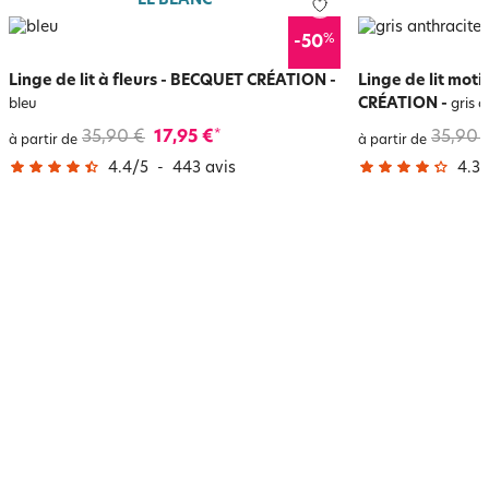
LE BLANC
%
-50
Linge de lit à fleurs - BECQUET CRÉATION
-
Linge de lit mot
CRÉATION
-
bleu
gris a
35,90 €
17,95 €
35,90 
*
à partir de
à partir de
4.4
/
5
-
443
avis
4.3
/