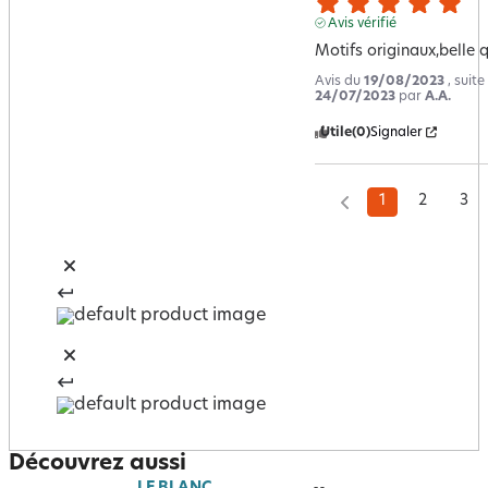
Avis vérifié
Motifs originaux,belle q
Avis du
19/08/2023
, suit
24/07/2023
par
A.A.
Utile
(0)
Signaler
1
2
3
Découvrez aussi