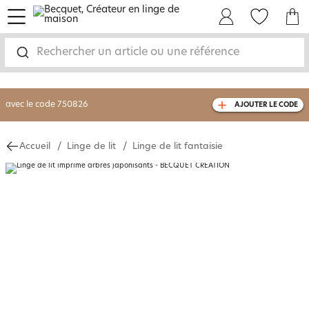
menu
Mon Compte
Mes Favoris
Mon panie
-30% sur votre commande
dès 2 articles
achetés
Rechercher un article ou une référence
livraison GRATUITE
dès 110€ d'achat
(1)
avec le code
750826
AJOUTER LE CODE
Accueil
Linge de lit
Linge de lit fantaisie