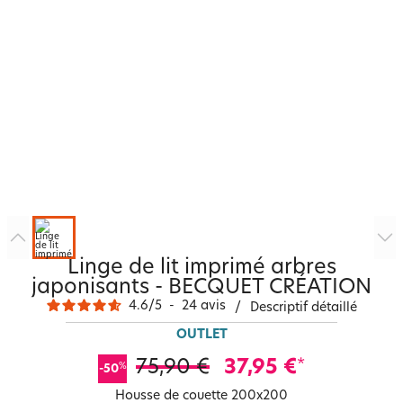
Linge de lit imprimé arbres
japonisants - BECQUET CRÉATION
4.6
/
5
-
24
avis
/
Descriptif détaillé
OUTLET
75,90 €
37,95 €
*
%
-50
Housse de couette 200x200