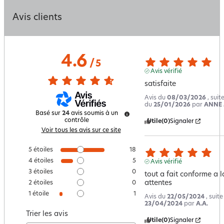
Avis clients
4.6
/
5
Avis vérifié
satisfaite
Avis du
08/03/2026
, sui
du
25/01/2026
par
ANNE 
Basé sur
24
avis soumis à un
contrôle
Utile
(0)
Signaler
Voir tous les avis sur ce site
5
étoiles
18
4
étoiles
5
Avis vérifié
3
étoiles
0
tout a fait conforme a l
attentes
2
étoiles
0
1
étoile
1
Avis du
22/05/2024
, suit
23/04/2024
par
A.A.
Trier les avis
Utile
(0)
Signaler