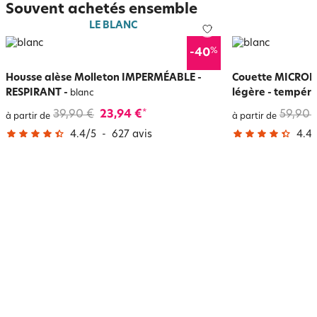
Souvent achetés ensemble
LE BLANC
%
-40
Housse alèse Molleton IMPERMÉABLE -
Couette MICROF
RESPIRANT
-
légère - tempéré
blanc
39,90 €
23,94 €
59,90 
*
à partir de
à partir de
4.4
/
5
-
627
avis
4.4
/