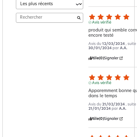
Avis vérifié
produit qui semble corr
encore testé
Avis du
12/03/2024
, suit
30/01/2024
par
A.A.
Utile
(0)
Signaler
Avis vérifié
Apparemment bonne quali
dans le temps
Avis du
21/02/2024
, suit
21/01/2024
par
A.A.
Utile
(0)
Signaler