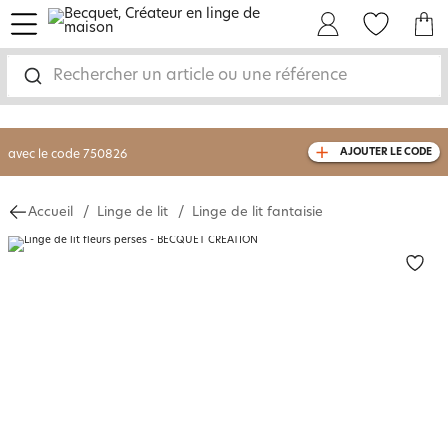
menu
Mon Compte
Mes Favoris
Mon panie
-30% sur votre commande
dès 2 articles
achetés
Rechercher un article ou une référence
livraison GRATUITE
dès 110€ d'achat
(1)
avec le code
750826
AJOUTER LE CODE
Accueil
Linge de lit
Linge de lit fantaisie