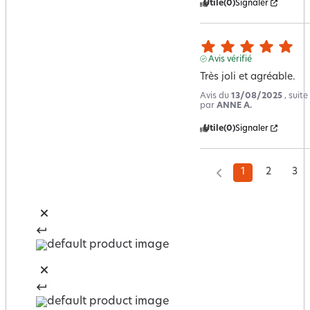
Utile
(0)
Signaler
Avis vérifié
Très joli et agréable.
Avis du
13/08/2025
, suit
par
ANNE A.
Utile
(0)
Signaler
1
2
3