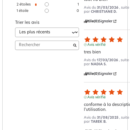
2
étoiles
1
Avis du
31/03/2026
, suit
1
étoile
0
par
CHRISTIANE D.
Utile
(0)
Signaler
Trier les avis
Avis vérifié
tres bien
Avis du
17/03/2026
, suit
par
NADIA S.
Utile
(0)
Signaler
Avis vérifié
conforme à la description
l'utilisation.
Avis du
31/08/2025
, suit
par
TAREK B.