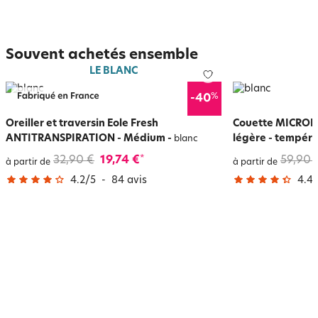
Souvent achetés ensemble
LE BLANC
%
-40
Oreiller et traversin Eole Fresh
Couette MICROF
ANTITRANSPIRATION - Médium
-
légère - tempéré
blanc
32,90 €
19,74 €
59,90 
*
à partir de
à partir de
4.2
/
5
-
84
avis
4.4
/