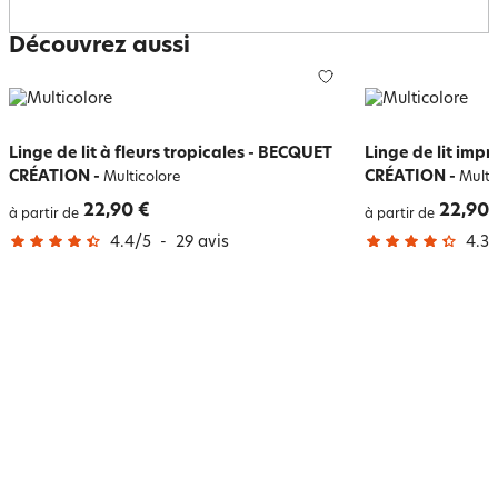
Découvrez aussi
Linge de lit à fleurs tropicales - BECQUET
Linge de lit imp
CRÉATION
-
CRÉATION
-
Multicolore
Multi
22,90 €
22,90 
à partir de
à partir de
4.4
/
5
-
29
avis
4.3
/