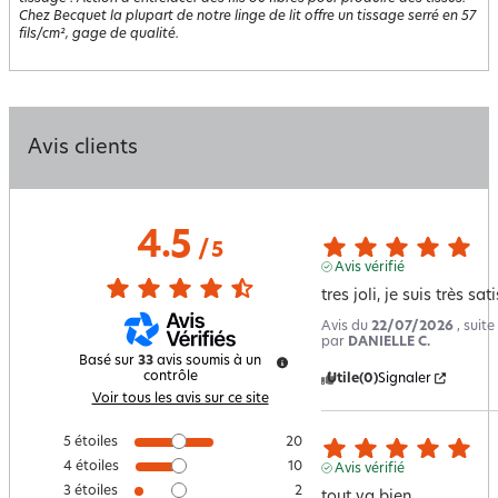
Chez Becquet la plupart de notre linge de lit offre un tissage serré en 57
fils/cm², gage de qualité.
Avis clients
4.5
/
5
Avis vérifié
tres joli, je suis très sat
Avis du
22/07/2026
, suit
par
DANIELLE C.
Basé sur
33
avis soumis à un
contrôle
Utile
(0)
Signaler
Voir tous les avis sur ce site
5
étoiles
20
4
étoiles
10
Avis vérifié
3
étoiles
2
tout va bien