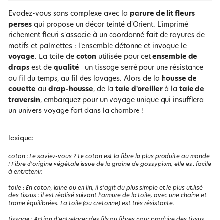
Evadez-vous sans complexe avec la
parure de lit fleurs
perses
qui propose un décor teinté d'Orient. L'imprimé
richement fleuri s'associe à un coordonné fait de rayures de
motifs et palmettes : l'ensemble détonne et invoque le
voyage
. La toile de
coton
utilisée pour cet
ensemble de
draps
est de
qualité
: un tissage serré pour une résistance
au fil du temps, au fil des lavages. Alors de la
housse de
couette
au
drap-housse
, de la
taie d'oreiller
à la
taie de
traversin
, embarquez pour un voyage unique qui insufflera
un univers voyage fort dans la chambre !
lexique:
coton
:
Le saviez-vous ? Le coton est la fibre la plus produite au monde
! Fibre d'origine végétale issue de la graine de gossypium, elle est facile
à entretenir.
toile
:
En coton, laine ou en lin, il s'agit du plus simple et le plus utilisé
des tissus : il est réalisé suivant l’armure de la toile, avec une chaîne et
trame équilibrées. La toile (ou cretonne) est très résistante.
tissage
:
Action d'entrelacer des fils ou fibres pour produire des tissus.