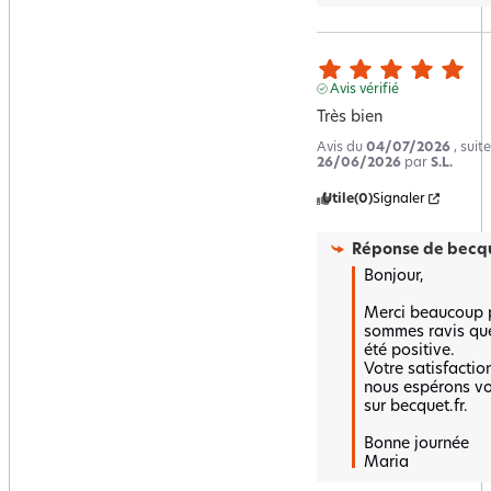
Avis vérifié
Très bien
Avis du
04/07/2026
, suit
26/06/2026
par
S.L.
Utile
(0)
Signaler
Réponse de
becqu
Bonjour,

Merci beaucoup p
sommes ravis que 
été positive.  

Votre satisfaction
nous espérons vou
sur becquet.fr.

Bonne journée 

Maria