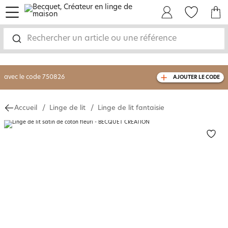
menu
Mon Compte
Mes Favoris
Mon panie
-30% sur votre commande
dès 2 articles
achetés
Rechercher un article ou une référence
livraison GRATUITE
dès 110€ d'achat
(1)
avec le code
750826
AJOUTER LE CODE
Accueil
Linge de lit
Linge de lit fantaisie