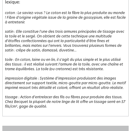
lexique:
coton
:
Le saviez-vous ? Le coton est la fibre la plus produite au monde
! Fibre d'origine végétale issue de la graine de gossypium, elle est facile
à entretenir.
satin
:
Elle constitue l'une des trois armures principales de tissage avec
la toile et le sergé. On obtient de cette technique une multitude
d'étoffes confectionnées qui ont la particularité d'être fines et
brillantes, mais mates sur l'envers. Vous trouverez plusieurs formes de
satin : crêpe de satin, damassé, duvetine...
toile
:
En coton, laine ou en lin, il s'agit du plus simple et le plus utilisé
des tissus : il est réalisé suivant l’armure de la toile, avec une chaîne et
trame équilibrées. La toile (ou cretonne) est très résistante.
impression digitale
:
Système d'impression produisant des images
directement sur support textile, micro-goutte par micro-goutte. Le motif
imprimé ressort très détaillé et coloré, offrant un résultat ultra-réaliste.
tissage
:
Action d'entrelacer des fils ou fibres pour produire des tissus.
Chez Becquet la plupart de notre linge de lit offre un tissage serré en 57
fils/cm², gage de qualité.