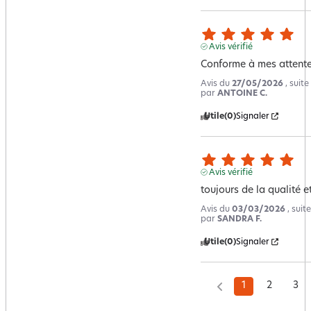
Avis vérifié
Conforme à mes attent
Avis du
27/05/2026
, suit
par
ANTOINE C.
Utile
(0)
Signaler
Avis vérifié
toujours de la qualité et 
Avis du
03/03/2026
, sui
par
SANDRA F.
Utile
(0)
Signaler
1
2
3