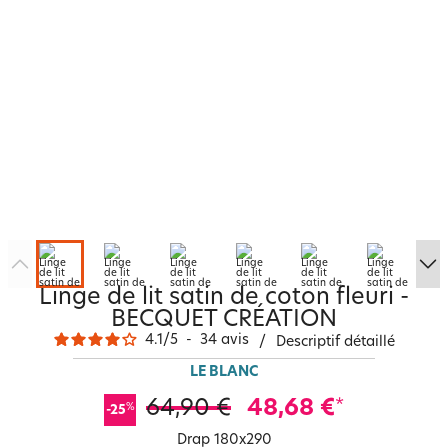
Linge de lit satin de coton fleuri -
BECQUET CRÉATION
4.1
/
5
-
34
avis
/
Descriptif détaillé
LE BLANC
64,90 €
48,68 €
*
%
-25
Drap 180x290