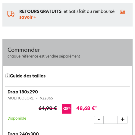
RETOURS GRATUITS
et Satisfait ou remboursé
En
savoir +
Commander
chaque référence est vendue séparément
Guide des tailles
Drap 180x290
MULTICOLORE
922865
64,90 €
48,68 €
*
%
-25
Disponible
-
+
Drap 240x300