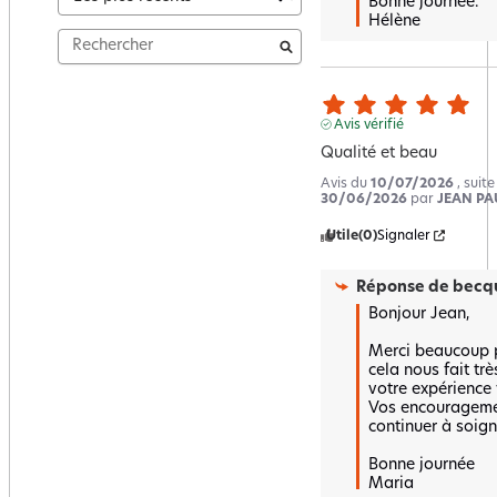
Bonne journée.

Hélène
Avis vérifié
Qualité et beau
Avis du
10/07/2026
, suit
30/06/2026
par
JEAN PAU
Utile
(0)
Signaler
Réponse de
becqu
Bonjour Jean,  

Merci beaucoup po
cela nous fait trè
votre expérience v
Vos encouragemen
continuer à soigne
Bonne journée 

Maria