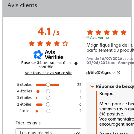
Avis clients
4.1
/
5
Avis vérifié
Magnifique linge de lit
parfaitement au produ
Avis du
16/07/2026
, suit
02/06/2026
par
Anonymo
Basé sur
34
avis soumis à un
contrôle
Utile
(0)
Signaler
Voir tous les avis sur ce site
5
étoiles
22
Réponse de
becqu
4
étoiles
3
Bonjour,

3
étoiles
1
Merci pour ce bea
2
étoiles
6
sommes ravis que 
1
étoile
2
été positive.  

Vos commentaires 
Trier les avis
encouragent notre