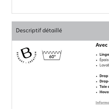
Descriptif détaillé
Avec 
Linge
Épais
Lavab
Drap
Drap
Taie 
Hous
Informa