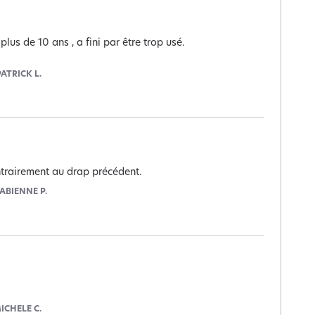
s de 10 ans , a fini par être trop usé. 

PATRICK L.
trairement au drap précédent.
FABIENNE P.
ICHELE C.