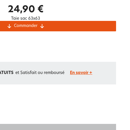
Notre marque Lauréat
24,90 €
Taie sac 63x63
Commander
rs et
ment
La gaze de coton
ATUITS
et Satisfait ou remboursé
En savoir +