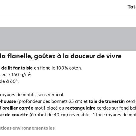
Tot
la flanelle, goûtez à la douceur de vivre
 de lit fantaisie
en flanelle 100% coton.
2
seur : 160 g/m
.
le à 60°.
rayures de motifs, sens vertical.
-housse
(profondeur des bonnets 25 cm) et
taie de traversin
cercl
d'oreiller carrée
motif placé ou
rectangulaire
cercles sur fond be
se de couette
(à rabat de 40 cm) réversible : 1 face rayures de mot
tions environnementales