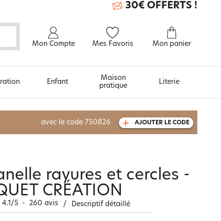
30€ OFFERTS !
Mon Compte
Mes Favoris
Mon panier
Maison
ration
Enfant
Literie
pratique
À découvrir aussi
avec le code
750826
AJOUTER LE CODE
Carte cadeau
lanelle rayures et cercles -
QUET CRÉATION
4.1
/
5
-
260
avis
/
Descriptif détaillé