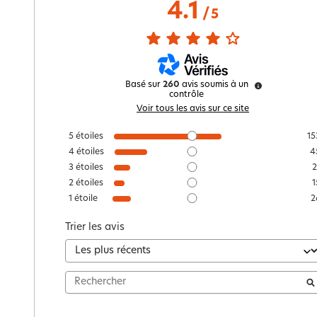
4.1
/
5
Basé sur
260
avis soumis à un
contrôle
Voir tous les avis sur ce site
5
étoiles
15
4
étoiles
4
3
étoiles
2
2
étoiles
1
1
étoile
2
Trier les avis