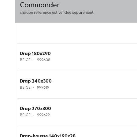
Commander
chaque référence est vendue séparément
Drap 180x290
BEIGE
999608
Drap 240x300
BEIGE
999619
Drap 270x300
BEIGE
999622
Drap-housse 140x190x28