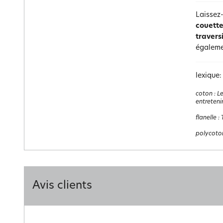
Laissez-
couette
travers
égalem
lexique:
coton
:
Le
entretenir
flanelle
:
polycoto
Avis clients