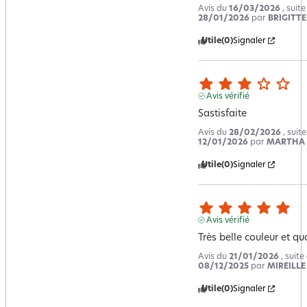
Avis du
16/03/2026
, suit
28/01/2026
par
BRIGITTE
Utile
(0)
Signaler
Avis vérifié
Sastisfaite
Avis du
28/02/2026
, suit
12/01/2026
par
MARTHA 
Utile
(0)
Signaler
Avis vérifié
Très belle couleur et qu
Avis du
21/01/2026
, suit
08/12/2025
par
MIREILLE 
Utile
(0)
Signaler