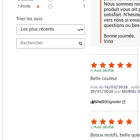
Nous sommes ravi
1
étoile
1
produit vous ait 
satisfait. N'hésit
Trier les avis
vers nous si vous
questions ou beso
Bonne journée,  

Irina
Avis vérifié
Belle couleur
Avis du
16/03/2026
, suit
29/01/2026
par
MURIEL V
Utile
(0)
Signaler
Avis vérifié
Beaux motifs, belle qual