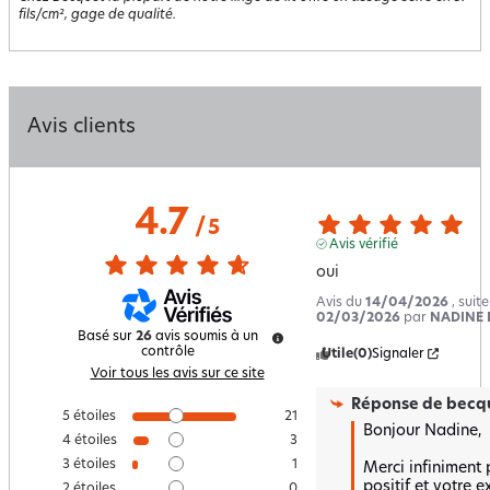
fils/cm², gage de qualité.
Avis clients
4.7
/
5
Avis vérifié
oui
Avis du
14/04/2026
, suit
02/03/2026
par
NADINE 
Basé sur
26
avis soumis à un
contrôle
Utile
(0)
Signaler
Voir tous les avis sur ce site
Réponse de
becqu
5
étoiles
21
Bonjour Nadine,  

4
étoiles
3
3
étoiles
1
Merci infiniment 
positif et votre ex
2
étoiles
0