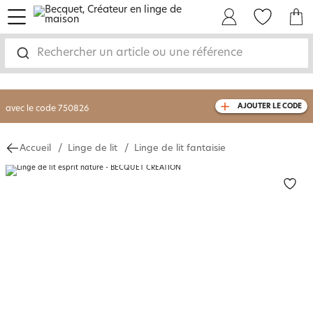
menu
Mon Compte
Mes Favoris
Mon panie
-30% sur votre commande
dès 2 articles
achetés
Rechercher un article ou une référence
livraison GRATUITE
dès 110€ d'achat
(1)
avec le code
750826
AJOUTER LE CODE
Accueil
Linge de lit
Linge de lit fantaisie