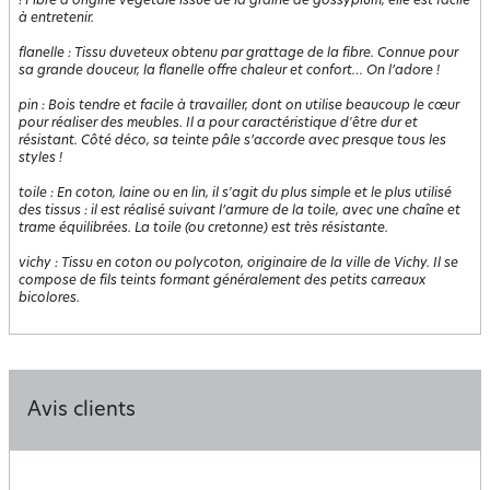
! Fibre d'origine végétale issue de la graine de gossypium, elle est facile
à entretenir.
flanelle
:
Tissu duveteux obtenu par grattage de la fibre. Connue pour
sa grande douceur, la flanelle offre chaleur et confort… On l’adore !
pin
:
Bois tendre et facile à travailler, dont on utilise beaucoup le cœur
pour réaliser des meubles. Il a pour caractéristique d'être dur et
résistant. Côté déco, sa teinte pâle s’accorde avec presque tous les
styles !
toile
:
En coton, laine ou en lin, il s'agit du plus simple et le plus utilisé
des tissus : il est réalisé suivant l’armure de la toile, avec une chaîne et
trame équilibrées. La toile (ou cretonne) est très résistante.
vichy
:
Tissu en coton ou polycoton, originaire de la ville de Vichy. Il se
compose de fils teints formant généralement des petits carreaux
bicolores.
Avis clients