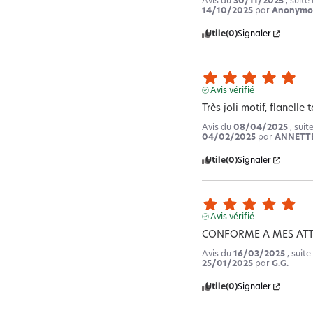
Avis du
30/11/2025
, suit
14/10/2025
par
Anonymou
Utile
(0)
Signaler
Avis vérifié
Très joli motif, flanelle
Avis du
08/04/2025
, sui
04/02/2025
par
ANNETTE
Utile
(0)
Signaler
Avis vérifié
CONFORME A MES ATT
Avis du
16/03/2025
, suit
25/01/2025
par
G.G.
Utile
(0)
Signaler