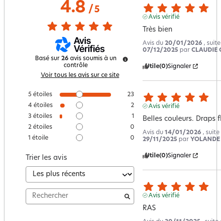
4.8
/
5
Avis vérifié
Très bien
Avis du
20/01/2026
, suit
07/12/2025
par
CLAUDIE 
Basé sur
26
avis soumis à un
contrôle
Utile
(0)
Signaler
Voir tous les avis sur ce site
5
étoiles
23
4
étoiles
2
Avis vérifié
3
étoiles
1
Belles couleurs. Draps 
2
étoiles
0
Avis du
14/01/2026
, suit
1
étoile
0
29/11/2025
par
YOLANDE 
Utile
(0)
Signaler
Trier les avis
Avis vérifié
RAS