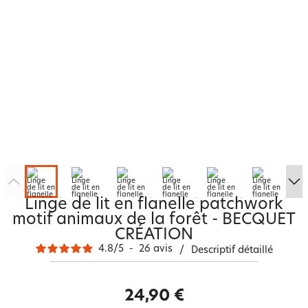
Linge de lit en flanelle patchwork
motif animaux de la forêt - BECQUET
CRÉATION
4.8
/
5
-
26
avis
/
Descriptif détaillé
24,90 €