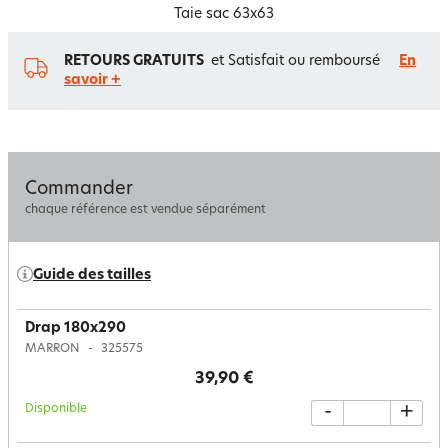
Taie sac 63x63
RETOURS GRATUITS
et Satisfait ou remboursé
En
savoir +
Commander
chaque référence est vendue séparément
Guide des tailles
Drap 180x290
MARRON
325575
39,90 €
Disponible
-
+