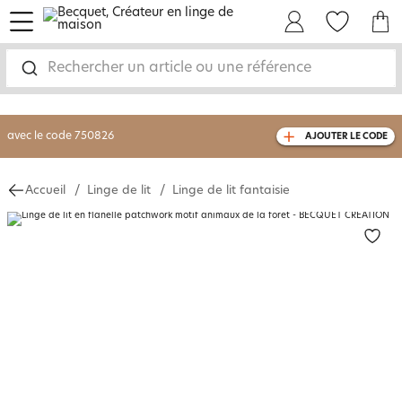
menu
Mon Compte
Mes Favoris
Mon panie
-30% sur votre commande
dès 2 articles
achetés
Rechercher un article ou une référence
livraison GRATUITE
dès 110€ d'achat
(1)
avec le code
750826
AJOUTER LE CODE
Accueil
Linge de lit
Linge de lit fantaisie