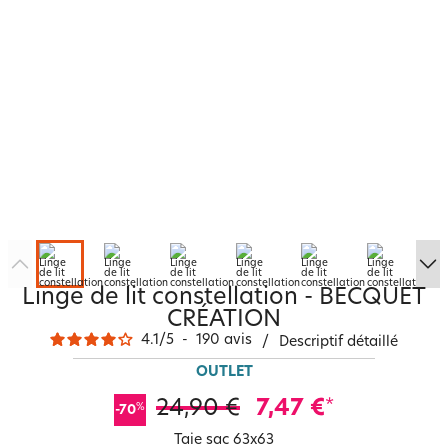
Linge de lit constellation - BECQUET
CRÉATION
4.1
/
5
-
190
avis
/
Descriptif détaillé
OUTLET
24,90 €
7,47 €
*
%
-70
Taie sac 63x63