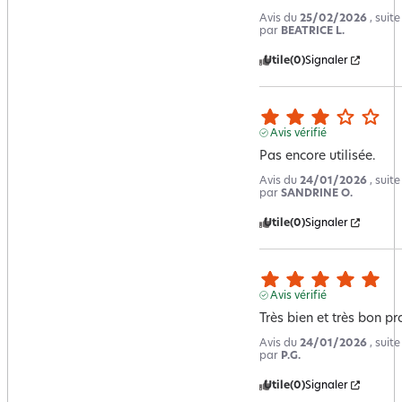
Avis du
25/02/2026
, suit
par
BEATRICE L.
Utile
(0)
Signaler
Avis vérifié
Pas encore utilisée.
Avis du
24/01/2026
, suit
par
SANDRINE O.
Utile
(0)
Signaler
Avis vérifié
Très bien et très bon pr
Avis du
24/01/2026
, suit
par
P.G.
Utile
(0)
Signaler