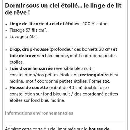
Dormir sous un ciel étoilé... le linge de lit
de rêve !
Linge de lit carte du ciel et étoiles
- 100 % coton.
2
Tissage 57 fils cm
.
Lavage à 60°.
Drap, drap-housse
(profondeur des bonnets 28 cm)
et
taie de traversin
bleu marine
,
motif coordonné petites
étoiles.
Taie d'oreiller carrée
réversible bleu nuit :
constellation/dos petites étoiles ou
rectangulaire
bleu
marine,
motif coordonné petites étoiles. Forme sac.
Housse de couette
(rabat de 40 cm) double face :
constellation sur fond bleu nuit / dos coordonné petites
étoiles sur fond bleu marine.
Informations environnementales
Admirez cette carte du ciel imprimée sur la
housse de