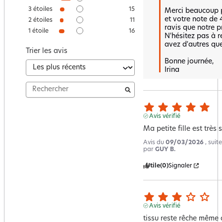
3
étoiles
15
Merci beaucoup po
et votre note de
2
étoiles
11
ravis que notre p
1
étoile
16
N'hésitez pas à r
avez d'autres que
Trier les avis
Bonne journée,  

Irina
Avis vérifié
Ma petite fille est très s
Avis du
09/03/2026
, sui
par
GUY B.
Utile
(0)
Signaler
Avis vérifié
tissu reste rêche même