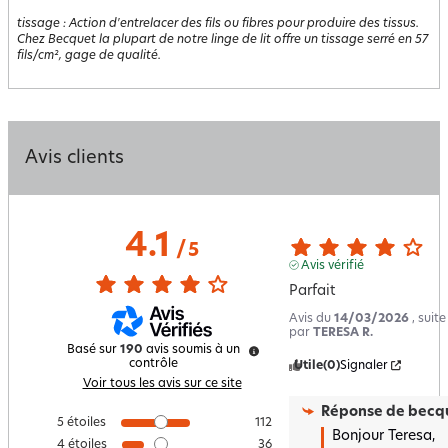
tissage
:
Action d'entrelacer des fils ou fibres pour produire des tissus.
Chez Becquet la plupart de notre linge de lit offre un tissage serré en 57
fils/cm², gage de qualité.
Avis clients
4.1
/
5
Avis vérifié
Parfait
Avis du
14/03/2026
, suit
par
TERESA R.
Basé sur
190
avis soumis à un
contrôle
Utile
(0)
Signaler
Voir tous les avis sur ce site
Réponse de
becqu
5
étoiles
112
Bonjour Teresa,  

4
étoiles
36