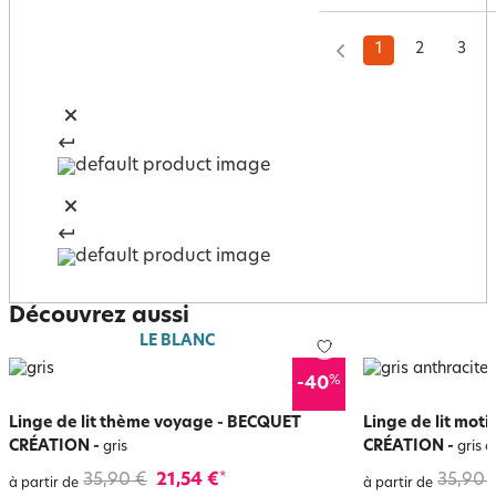
1
2
3
Découvrez aussi
LE BLANC
%
-40
Linge de lit thème voyage - BECQUET
Linge de lit mot
CRÉATION
-
CRÉATION
-
gris
gris a
35,90 €
21,54 €
35,90 
*
à partir de
à partir de