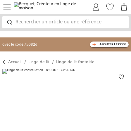
menu
Mon Compte
Mes Favoris
Mon panie
-30% sur votre commande
dès 2 articles
achetés
Rechercher un article ou une référence
livraison GRATUITE
dès 110€ d'achat
(1)
avec le code
750826
AJOUTER LE CODE
Accueil
Linge de lit
Linge de lit fantaisie