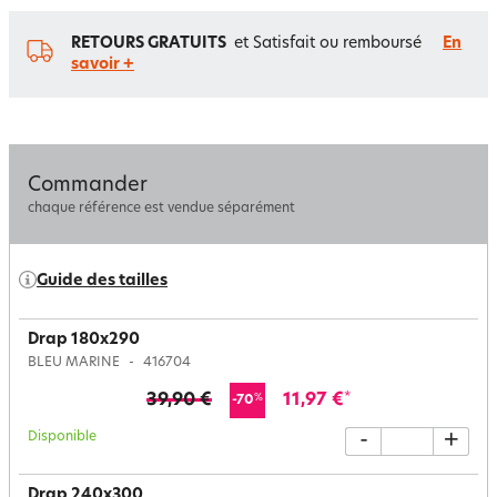
RETOURS GRATUITS
et Satisfait ou remboursé
En
savoir +
Commander
chaque référence est vendue séparément
Guide des tailles
Drap 180x290
BLEU MARINE
416704
39,90 €
11,97 €
*
%
-70
Disponible
-
+
Drap 240x300