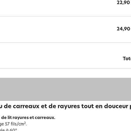
22,90
24,90
Tot
u de carreaux et de rayures tout en douceur p
 de lit rayures et carreaux.
2
ge 57 fils/cm
.
le à 60°.