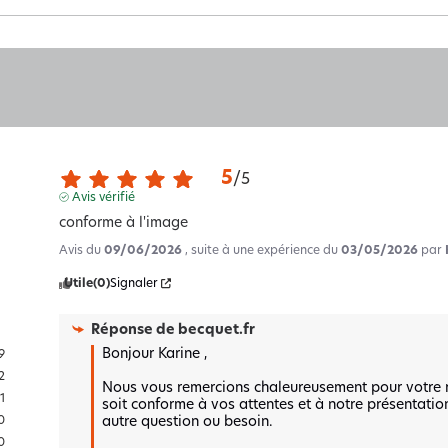
5
/
5
Avis vérifié
conforme à l'image
Avis du
09/06/2026
, suite à une expérience du
03/05/2026
par
Utile
(0)
Signaler
Réponse de
becquet.fr
Bonjour Karine , 

9
2
Nous vous remercions chaleureusement pour votre re
1
soit conforme à vos attentes et à notre présentation
autre question ou besoin.

0
0