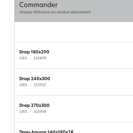
Commander
chaque référence est vendue séparément
Drap 180x290
GRIS
325899
Drap 240x300
GRIS
325925
Drap 270x300
GRIS
325958
Drap-housse 140x190x28