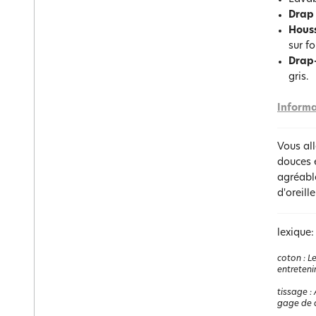
Drap
Hous
sur f
Drap
gris.
Informa
Vous all
douces e
agréable
d'oreill
lexique:
coton
:
Le
entretenir
tissage
:
gage de q