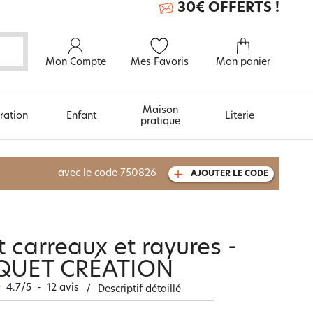
30€ OFFERTS !
Mon Compte
Mes Favoris
Mon panier
Maison
ration
Enfant
Literie
pratique
À découvrir aussi
avec le code
750826
AJOUTER LE CODE
Carte cadeau
t carreaux et rayures -
QUET CRÉATION
4.7
/
5
-
12
avis
/
Descriptif détaillé