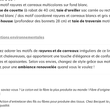
motif rayures et carreaux multicolores sur fond blanc.
se de couette
(à rabat de 40 cm),
taie d’oreiller
sac carrée ou rect
ond blanc / dos motif coordonné rayures et carreaux blancs et gris s
-housse
(profondeur des bonnets 28 cm) et
taie de traversin
motif
tions environnementales
ez adorer les motifs de r
ayures et de carreaux
irréguliers de ce li
t chaleureuses, qui apporteront une touche d'élégance et de confo
s et apaisantes. Selon vos envies, changez de style grâce aux mot
er, pour une
ambiance renouvelée
quand vous le voulez !
 saviez-vous ? Le coton est la fibre la plus produite au monde ! Fibre d'origine
.
Action d'entrelacer des fils ou fibres pour produire des tissus. Chez Becquet la p
ualité.