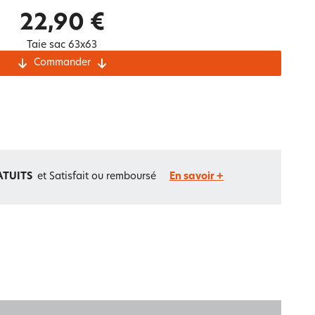
Notre marque Lauréat
22,90 €
Taie sac 63x63
Commander
rs et
ment
La gaze de coton
ATUITS
et Satisfait ou remboursé
En savoir +