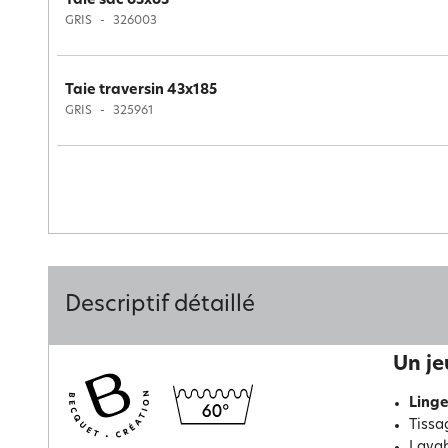
Taie sac 63x63
GRIS
326003
Taie traversin 43x185
GRIS
325961
Descriptif détaillé
Un je
Linge
Tissa
Lavab