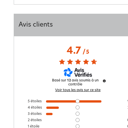
Avis clients
4.7
/
5
Basé sur
12
avis soumis à un
contrôle
Voir tous les avis sur ce site
5
étoiles
4
étoiles
3
étoiles
2
étoiles
1
étoile