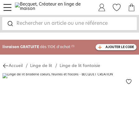
menu
Mon Compte
Mes Favoris
Mon panie
Rechercher un article ou une référence
-35% sur votre commande
dès 2 articles
achetés
livraison GRATUITE
dès 110€ d'achat
(1)
AJOUTER LE CODE
avec le code
750804
Accueil
Linge de lit
Linge de lit fantaisie