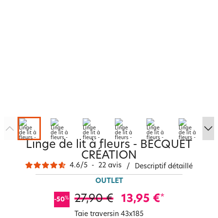
Linge de lit à fleurs - BECQUET
CRÉATION
4.6
/
5
-
22
avis
/
Descriptif détaillé
OUTLET
27,90 €
13,95 €
*
%
-50
Taie traversin 43x185