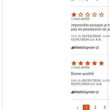
Avis vérifié
impossible puisque je ne
pas en possession du 
Avis du
10/02/2024
, suit
13/01/2024
par
A.A.
Utile
(0)
Signaler
Avis vérifié
Bonne qualité
Avis du
30/01/2024
, suit
05/01/2024
par
A.A.
Utile
(0)
Signaler
1
2
3