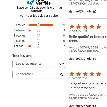
Avis du
10/08/2024
, suit
18/07/2024
par
A.A.
Basé sur
22
avis soumis à un
contrôle
Utile
(0)
Signaler
Voir tous les avis sur ce site
5
étoiles
19
4
étoiles
1
Avis vérifié
3
étoiles
0
Belle qualité et beaux co
rendu
2
étoiles
0
1
étoile
2
Avis du
07/08/2024
, suit
13/07/2024
par
A.A.
Trier les avis
Utile
(0)
Signaler
Avis vérifié
Je confirme la qualité es
Je recommande.
Avis du
21/02/2024
, suit
14/01/2024
par
A.A.
Utile
(0)
Signaler