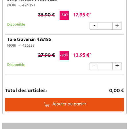
NOIR
426053
35,90 €
17,95 €
*
%
-50
Disponible
-
+
Taie traversin 43x185
NOIR
426233
27,90 €
13,95 €
*
%
-50
Disponible
-
+
Total des articles:
0,00 €
Ajouter au panier