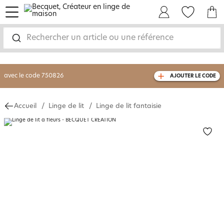
menu
Mon Compte
Mes Favoris
Mon panie
-30% sur votre commande
dès 2 articles
achetés
Rechercher un article ou une référence
livraison GRATUITE
dès 110€ d'achat
(1)
avec le code
750826
AJOUTER LE CODE
Accueil
Linge de lit
Linge de lit fantaisie