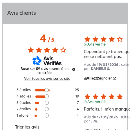
Avis clients
4
/
5
Avis vérifié
Cependant je trouve qu’i
ne se nettoient pas.
Avis du
19/03/2026
, suit
par
DANIELE S.
Basé sur
59
avis soumis à un
contrôle
Utile
(2)
Signaler
Voir tous les avis sur ce site
5
étoiles
25
4
étoiles
19
Avis vérifié
3
étoiles
7
Parfaits, il m'en manqua
2
étoiles
4
1
étoile
4
Avis du
17/01/2026
, suit
par
J.M.
Trier les avis