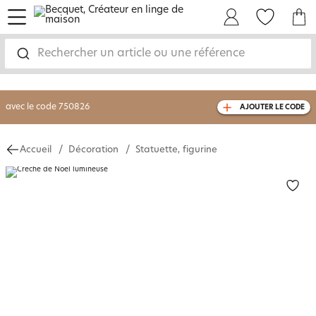
menu
Mon Compte
Mes Favoris
Mon panie
-30% sur votre commande
dès 2 articles
achetés
Rechercher un article ou une référence
livraison GRATUITE
dès 110€ d'achat
(1)
avec le code
750826
AJOUTER LE CODE
Accueil
Décoration
Statuette, figurine