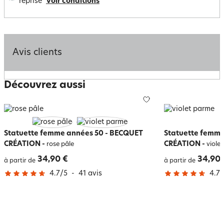
reprise
Voir conditions
Avis clients
Découvrez aussi
Statuette femme années 50 - BECQUET
Statuette femme
CRÉATION
-
CRÉATION
-
rose pâle
viole
34,90 €
34,90 
à partir de
à partir de
4.7
/
5
-
41
avis
4.7
/