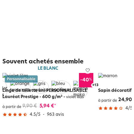
Souvent achetés ensemble
LE BLANC
%
-40
+
17
Linge de toilette uni PERSONNALISABLE
Sapin décoratif 
Lauréat Prestige - 600 g/m²
-
violet lilas
24,90 
à partir de
9,90 €
5,94 €
*
à partir de
4
/
5
4.5
/
5
-
963
avis