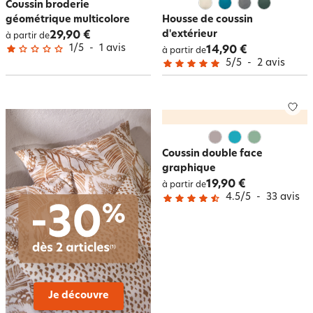
Coussin broderie
géométrique multicolore
Housse de coussin
d'extérieur
29,90 €
à partir de
1
/
5
-
1
avis
14,90 €
à partir de
5
/
5
-
2
avis
Coussin double face
graphique
19,90 €
à partir de
4.5
/
5
-
33
avis
Je découvre