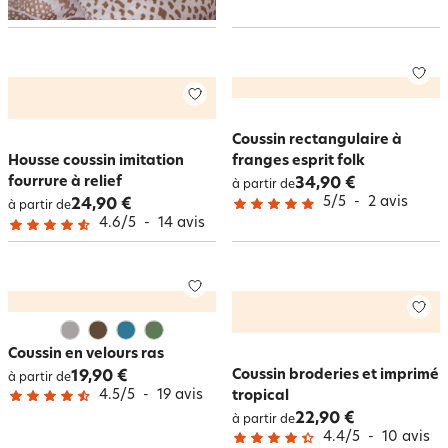
Coussin rectangulaire à
Housse coussin imitation
franges esprit folk
fourrure à relief
34,90 €
à partir de
5
/
5
-
2
avis
24,90 €
à partir de
4.6
/
5
-
14
avis
Coussin en velours ras
Coussin broderies et imprimé
19,90 €
à partir de
4.5
/
5
-
19
avis
tropical
22,90 €
à partir de
4.4
/
5
-
10
avis