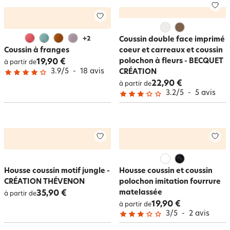
+
2
Coussin double face imprimé
Coussin à franges
coeur et carreaux et coussin
polochon à fleurs - BECQUET
19,90 €
à partir de
3.9
/
5
-
18
avis
CRÉATION
22,90 €
à partir de
3.2
/
5
-
5
avis
Housse coussin motif jungle -
Housse coussin et coussin
CRÉATION THÉVENON
polochon imitation fourrure
matelassée
35,90 €
à partir de
19,90 €
à partir de
3
/
5
-
2
avis