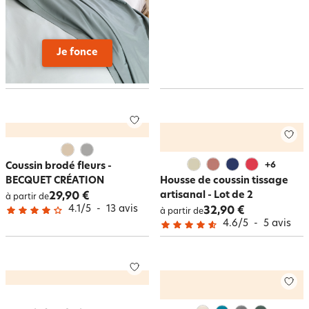
Je fonce
Coussin brodé fleurs -
+
6
BECQUET CRÉATION
Housse de coussin tissage
artisanal - Lot de 2
29,90 €
à partir de
4.1
/
5
-
13
avis
32,90 €
à partir de
4.6
/
5
-
5
avis