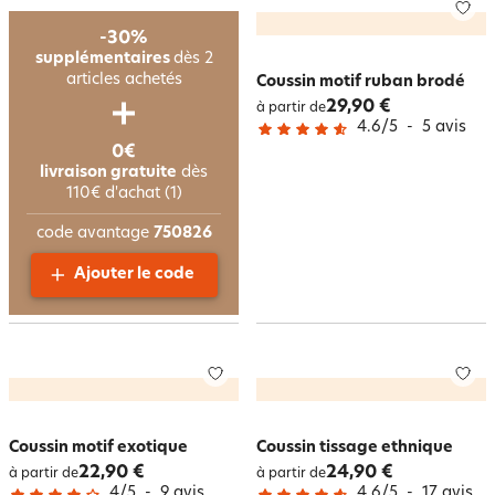
-30%
supplémentaires
dès 2
articles achetés
Coussin motif ruban brodé
29,90 €
à partir de
4.6
/
5
-
5
avis
0€
livraison gratuite
dès
110€ d'achat (1)
code avantage
750826
Ajouter le code
Coussin motif exotique
Coussin tissage ethnique
22,90 €
24,90 €
à partir de
à partir de
4
/
5
-
9
avis
4.6
/
5
-
17
avis