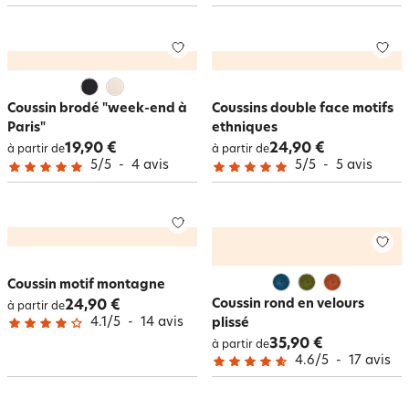
Coussin brodé "week-end à
Coussins double face motifs
Paris"
ethniques
19,90 €
24,90 €
à partir de
à partir de
5
/
5
-
4
avis
5
/
5
-
5
avis
Coussin motif montagne
Coussin rond en velours
24,90 €
à partir de
4.1
/
5
-
14
avis
plissé
35,90 €
à partir de
4.6
/
5
-
17
avis