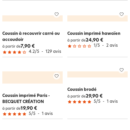
dépareillés, on peut beaucoup s’amuser en
décoration
avec quelques
coussins bien choisis.
Et si on change de déco comme de chemise, la solution est peut-être
d’opter pour la
housse de coussin
: tout aussi fantaisie, la
housse de
coussin
se change à volonté selon les envies. Amovible, la
housse de
coussin
passe en machine.
Coussin à recouvrir carré ou
Coussin imprimé hawaïen
accoudoir
24,90 €
à partir de
1
/
5
-
2
avis
7,90 €
à partir de
4.2
/
5
-
129
avis
Coussin brodé
Coussin imprimé Paris -
29,90 €
à partir de
5
/
5
-
1
avis
BECQUET CRÉATION
19,90 €
à partir de
5
/
5
-
1
avis