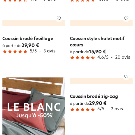
Coussin brodé feuillage
Coussin style chalet motif
cœurs
29,90 €
à partir de
5
/
5
-
3
avis
15,90 €
à partir de
4.6
/
5
-
20
avis
Coussin brodé zig-zag
29,90 €
à partir de
5
/
5
-
2
avis