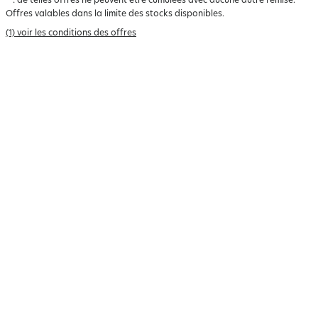
*
: de telles offres ne peuvent être cumulées avec aucune autre remise.
Offres valables dans la limite des stocks disponibles.
(1) voir les conditions des offres