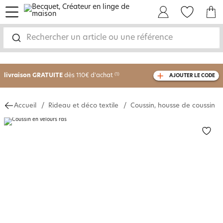
menu
Mon Compte
Mes Favoris
Mon panie
Rechercher un article ou une référence
-30% sur votre commande
dès 2 articles
achetés
livraison GRATUITE
dès 110€ d'achat
(1)
AJOUTER LE CODE
avec le code
750826
Accueil
Rideau et déco textile
Coussin, housse de coussin