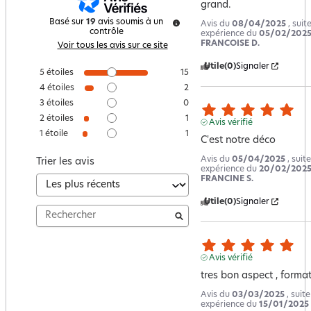
grand.
Basé sur
19
avis soumis à un
Avis du
08/04/2025
, suit
contrôle
expérience du
05/02/202
FRANCOISE D.
Voir tous les avis sur ce site
Utile
(0)
Signaler
5
étoiles
15
4
étoiles
2
3
étoiles
0
2
étoiles
1
Avis vérifié
1
étoile
1
C'est notre déco
Avis du
05/04/2025
, suit
Trier les avis
expérience du
20/02/202
FRANCINE S.
Utile
(0)
Signaler
Avis vérifié
tres bon aspect , format
Avis du
03/03/2025
, suit
expérience du
15/01/2025