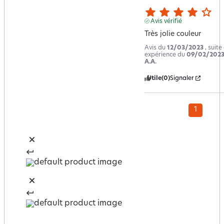
Avis vérifié
Très jolie couleur
Avis du
12/03/2023
, suite
expérience du
09/02/202
A.A.
Utile
(0)
Signaler
1