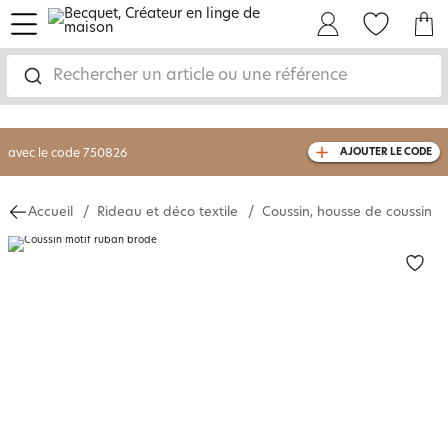
menu
Mon Compte
Mes Favoris
Mon panie
-30% sur votre commande
dès 2 articles
achetés
Rechercher un article ou une référence
livraison GRATUITE
dès 110€ d'achat
(1)
avec le code
750826
AJOUTER LE CODE
Accueil
Rideau et déco textile
Coussin, housse de coussin