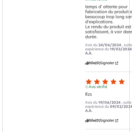
temps d' attente pour 
fabrication du produit es
beaucoup trop long sans
d'explications.

Le rendu du produit est 
satisfaisant, à voir dans
durée.
Avis du
24/06/2024
, suit
expérience du
19/03/2024
A.A.
Utile
(0)
Signaler
Avis vérifié
Rzs
Avis du
19/06/2024
, suit
expérience du
09/02/202
A.A.
Utile
(0)
Signaler