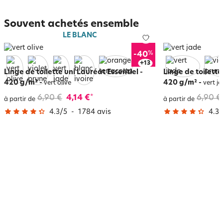
Souvent achetés ensemble
LE BLANC
%
-40
+
17
Linge de toilette uni Lauréat Essentiel -
Linge de toilette
420 g/m²
-
420 g/m²
-
vert olive
vert j
6,90 €
4,14 €
6,90 €
*
à partir de
à partir de
4.3
/
5
-
1 784
avis
4.3
/