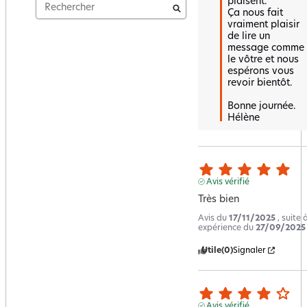
plaisent.  

Ça nous fait 
vraiment plaisir 
de lire un 
message comme 
le vôtre et nous 
espérons vous 
revoir bientôt.  

Bonne journée.

Hélène
Avis vérifié
Très bien
Avis du
17/11/2025
, suite 
expérience du
27/09/2025
Utile
(0)
Signaler
Avis vérifié