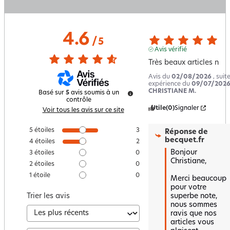
4.6
/
5
Avis vérifié
Très beaux articles n
Avis du
02/08/2026
, suit
expérience du
09/07/202
CHRISTIANE M.
Basé sur
5
avis soumis à un
contrôle
Utile
(0)
Signaler
Voir tous les avis sur ce site
5
étoiles
3
Réponse de
becquet.fr
4
étoiles
2
Bonjour 
3
étoiles
0
Christiane,

2
étoiles
0
1
étoile
0
Merci beaucoup 
pour votre 
superbe note, 
Trier les avis
nous sommes 
ravis que nos 
articles vous 