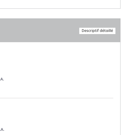
Descriptif détaillé
.A.
.A.