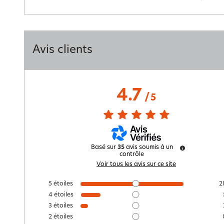
Avis clients
4.7
/
5
Basé sur
35
avis soumis à un
contrôle
Voir tous les avis sur ce site
5
étoiles
2
4
étoiles
3
étoiles
2
étoiles