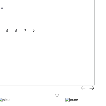
.A.
5
6
7