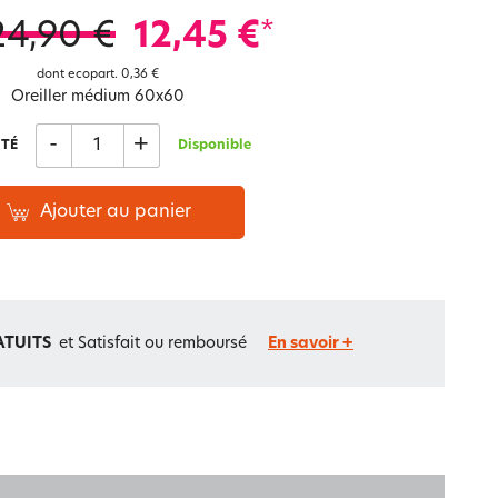
Notre marque Lauréat
24,90 €
12,45 €
*
dont ecopart.
0,36 €
Oreiller médium 60x60
rs et
ment
La gaze de coton
-
+
TÉ
Disponible
Ajouter au panier
ATUITS
et Satisfait ou remboursé
En savoir +