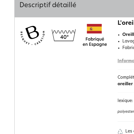
Descriptif détaillé
L'ore
Oreil
Lavag
Fabri
Informa
Compléte
oreiller
lexique:
polyester
Les 