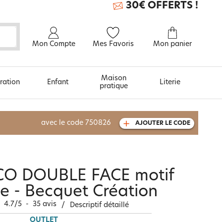
30€ OFFERTS !
Mon Compte
Mes Favoris
Mon panier
Maison
ration
Enfant
Literie
pratique
À découvrir aussi
avec le code
750826
AJOUTER LE CODE
Carte cadeau
ÉCO DOUBLE FACE motif
e - Becquet Création
4.7
/
5
-
35
avis
/
Descriptif détaillé
OUTLET