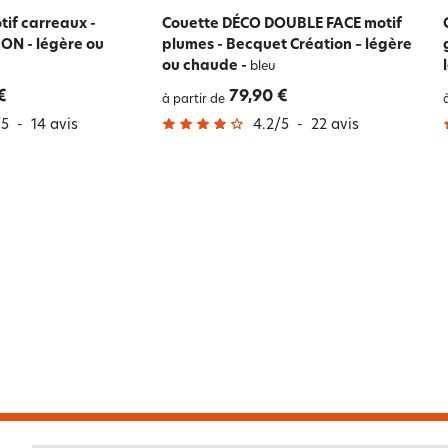
if carreaux -
Couette DÉCO DOUBLE FACE motif
ON - légère ou
plumes - Becquet Création – légère
ou chaude
-
bleu
€
79,90 €
à partir de
/
5
-
14
avis
4.2
/
5
-
22
avis