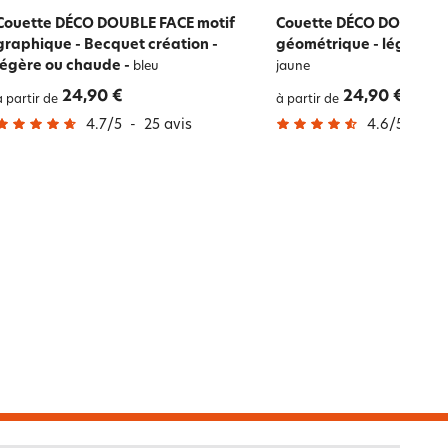
Couette DÉCO DOUBLE FACE motif
Couette DÉCO DOUBLE F
graphique - Becquet création -
géométrique - légère o
légère ou chaude
-
bleu
jaune
24,90 €
24,90 €
à partir de
à partir de
4.7
/
5
-
25
avis
4.6
/
5
-
61