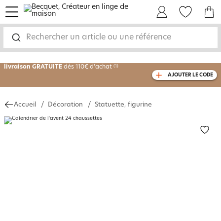
menu
Mon Compte
Mes Favoris
Mon panie
-30% sur votre commande
dès 2 articles
Rechercher un article ou une référence
achetés
livraison GRATUITE
dès 110€ d'achat
(1)
AJOUTER LE CODE
avec le code
750826
Accueil
Décoration
Statuette, figurine