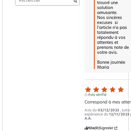
trouvé une 
solution 
amusante.  

Nos sincères 
excuses  si 
l'article n'a pas 
totalement 
répondu à vos 
attentes et 
prenons note de 
votre avis. 

Bonne journée 

Maria
Avis vérifié
Correspond à mes atte
Avis du
03/12/2023
, suite
expérience du
12/11/2023
A.A.
Utile
(0)
Signaler