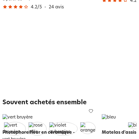
4.2
/
4.2
/
5
-
24
avis
Souvent achetés ensemble
Photophore fleur en céramique
-
Matelas d'assise