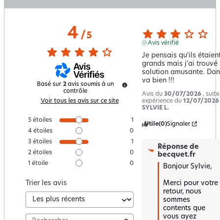
4
/
5
Avis vérifié
Je pensais qu'ils étaient
grands mais j'ai trouvé 
solution amusante. Donc
va bien !!!
Basé sur
2
avis soumis à un
contrôle
Avis du
30/07/2026
, suit
expérience du
12/07/2026
Voir tous les avis sur ce site
SYLVIE L.
5
étoiles
1
Utile
(0)
Signaler
4
étoiles
0
3
étoiles
1
Réponse de
2
étoiles
0
becquet.fr
1
étoile
0
Bonjour Sylvie,

Merci pour votre 
Trier les avis
retour, nous 
sommes 
contents que 
vous ayez 