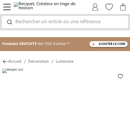
menu
Mon Compte
Mes Favoris
Mon panie
Rechercher un article ou une référence
-30% sur votre commande
dès 2 articles
achetés
livraison GRATUITE
dès 110€ d'achat
(1)
AJOUTER LE CODE
avec le code
750826
Accueil
Décoration
Luminaire