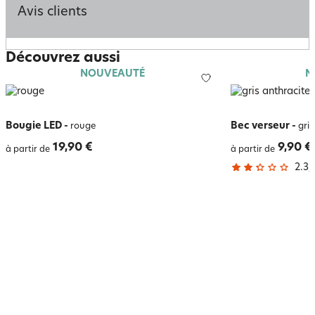
Avis clients
Découvrez aussi
NOUVEAUTÉ
N
Bougie LED
-
Bec verseur
-
rouge
gris
19,90 €
9,90 €
à partir de
à partir de
2.3
/