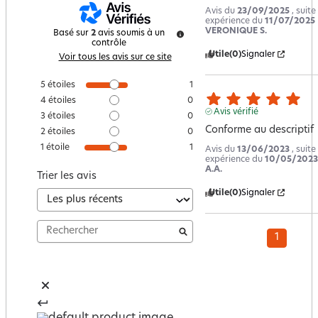
Avis du
23/09/2025
, suite
expérience du
11/07/2025
VERONIQUE S.
Basé sur
2
avis soumis à un
contrôle
Utile
(0)
Signaler
Voir tous les avis sur ce site
5
étoiles
1
4
étoiles
0
Avis vérifié
3
étoiles
0
Conforme au descriptif
2
étoiles
0
1
étoile
1
Avis du
13/06/2023
, suite
expérience du
10/05/2023
A.A.
Trier les avis
Utile
(0)
Signaler
1