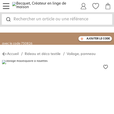
menu
Mon Compte
Mes Favoris
Mon panie
-30% sur votre commande
dès 2 articles
achetés
Rechercher un article ou une référence
livraison GRATUITE
dès 110€ d'achat
(1)
AJOUTER LE CODE
avec le code
750826
Accueil
Rideau et déco textile
Voilage, panneau