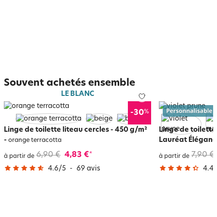
Souvent achetés ensemble
LE BLANC
%
-30
Linge de toilette liteau cercles - 450 g/m²
Linge de toilet
-
Lauréat Éléganc
orange terracotta
6,90 €
4,83 €
7,90 €
*
à partir de
à partir de
4.6
/
5
-
69
avis
4.4
/