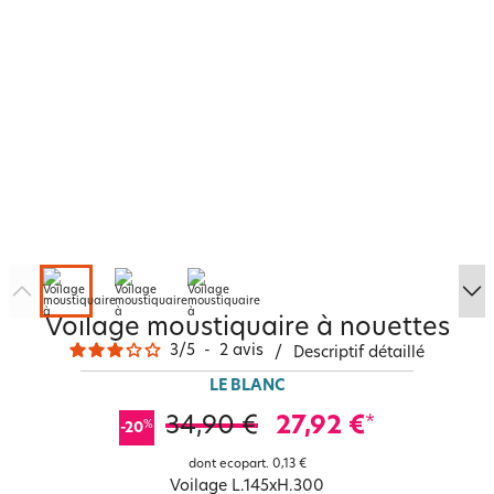
Voilage moustiquaire à nouettes
3
/
5
-
2
avis
/
Descriptif détaillé
LE BLANC
34,90 €
27,92 €
*
%
-20
dont ecopart.
0,13 €
Voilage L.145xH.300