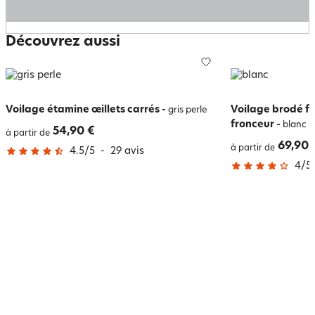
Découvrez aussi
Voilage étamine œillets carrés
-
Voilage brodé fin
gris perle
fronceur
-
blanc
54,90 €
à partir de
69,90 
à partir de
4.5
/
5
-
29
avis
4
/
5