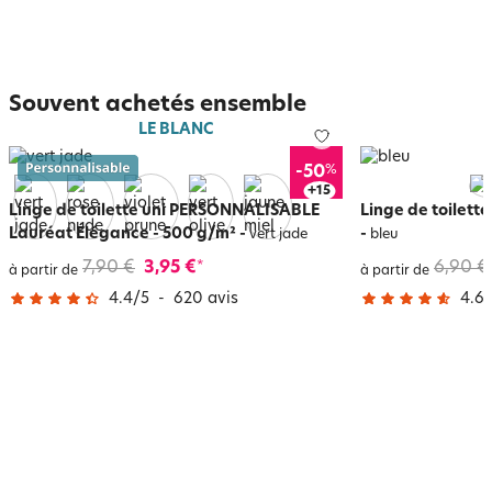
Souvent achetés ensemble
LE BLANC
%
-50
+
19
Linge de toilette uni PERSONNALISABLE
Linge de toilette
Lauréat Élégance - 500 g/m²
-
-
vert jade
bleu
7,90 €
3,95 €
6,90 €
*
à partir de
à partir de
4.4
/
5
-
620
avis
4.6
/