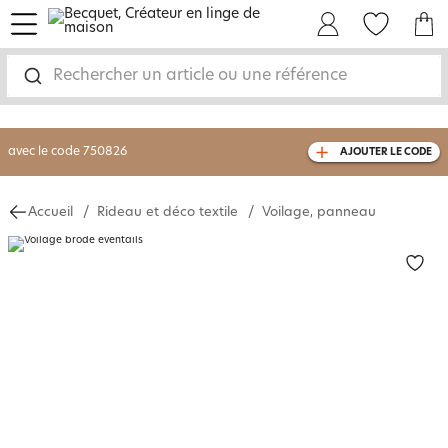
menu
Mon Compte
Mes Favoris
Mon panie
-30% sur votre commande
dès 2 articles
achetés
Rechercher un article ou une référence
livraison GRATUITE
dès 110€ d'achat
(1)
avec le code
750826
AJOUTER LE CODE
Accueil
Rideau et déco textile
Voilage, panneau