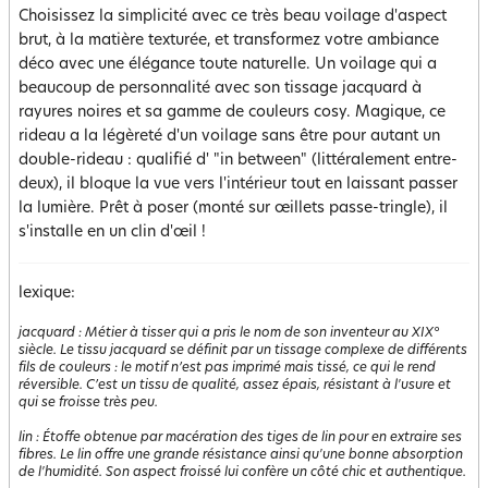
Choisissez la simplicité avec ce très beau voilage d'aspect
brut, à la matière texturée, et transformez votre ambiance
déco avec une élégance toute naturelle. Un voilage qui a
beaucoup de personnalité avec son tissage jacquard à
rayures noires et sa gamme de couleurs cosy. Magique, ce
rideau a la légèreté d'un voilage sans être pour autant un
double-rideau : qualifié d' "in between" (littéralement entre-
deux), il bloque la vue vers l'intérieur tout en laissant passer
la lumière. Prêt à poser (monté sur œillets passe-tringle), il
s'installe en un clin d'œil !
lexique:
jacquard
:
Métier à tisser qui a pris le nom de son inventeur au XIX°
siècle. Le tissu jacquard se définit par un tissage complexe de différents
fils de couleurs : le motif n’est pas imprimé mais tissé, ce qui le rend
réversible. C’est un tissu de qualité, assez épais, résistant à l'usure et
qui se froisse très peu.
lin
:
Étoffe obtenue par macération des tiges de lin pour en extraire ses
fibres. Le lin offre une grande résistance ainsi qu'une bonne absorption
de l'humidité. Son aspect froissé lui confère un côté chic et authentique.