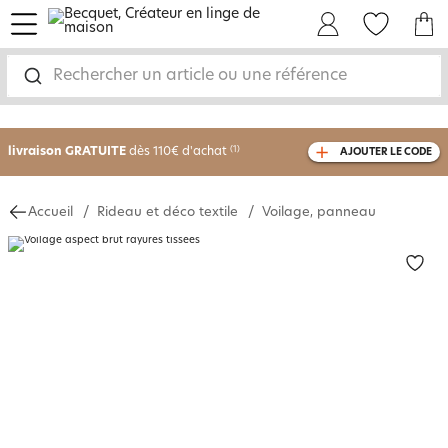
menu
Mon Compte
Mes Favoris
Mon panie
Rechercher un article ou une référence
-30% sur votre commande
dès 2 articles
achetés
livraison GRATUITE
dès 110€ d'achat
(1)
AJOUTER LE CODE
avec le code
750826
Accueil
Rideau et déco textile
Voilage, panneau