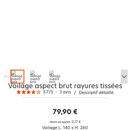
Voilage aspect brut rayures tissées
3.7
/
5
-
3
avis
/
Descriptif détaillé
79,90 €
dont ecopart.
0,17 €
Voilage L. 140 x H. 260