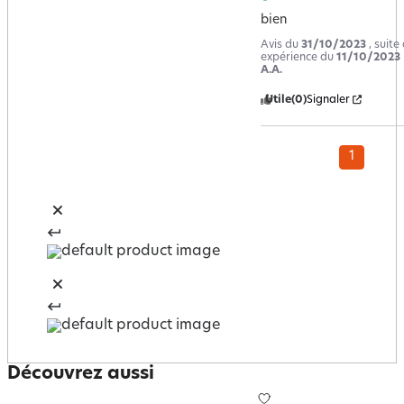
bien
Avis du
31/10/2023
, suite
expérience du
11/10/2023
A.A.
Utile
(0)
Signaler
1
Découvrez aussi