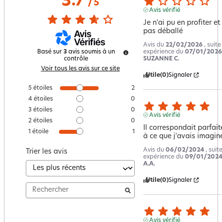
3.7
/
5
Avis vérifié
Je n'ai pu en profiter et n
pas déballé
Avis du
22/02/2026
, suit
expérience du
07/01/2026
Basé sur
3
avis soumis à un
SUZANNE C.
contrôle
Voir tous les avis sur ce site
Utile
(0)
Signaler
5
étoiles
2
4
étoiles
0
3
étoiles
0
Avis vérifié
2
étoiles
0
Il correspondait parfait
1
étoile
1
à ce que j'avais imagin
Avis du
06/02/2024
, suit
Trier les avis
expérience du
09/01/202
A.A.
Utile
(0)
Signaler
Avis vérifié