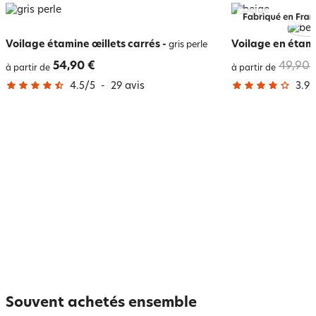
Voilage étamine œillets carrés
-
Voilage en étam
gris perle
54,90 €
49,90 
à partir de
à partir de
4.5
/
5
-
29
avis
3.9
/
Souvent achetés ensemble