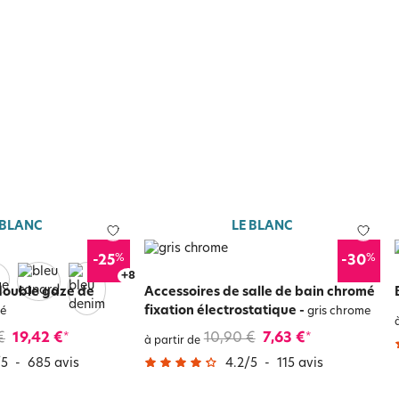
 BLANC
LE BLANC
%
%
-25
-30
+
12
 double gaze de
Accessoires de salle de bain chromé
fixation électrostatique
-
é
gris chrome
€
19,42 €
10,90 €
7,63 €
*
*
à partir de
/
5
-
685
avis
4.2
/
5
-
115
avis