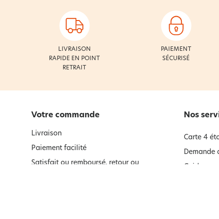
LIVRAISON
PAIEMENT
RAPIDE EN POINT
SÉCURISÉ
RETRAIT
Votre commande
Nos serv
Livraison
Carte 4 éto
Paiement facilité
Demande d
Satisfait ou remboursé, retour ou
Guides con
échange
Lexique
Satisfait ou remboursé et garanties
Abonnemen
Retour et remboursement
Désabonne
Codes promotionnels