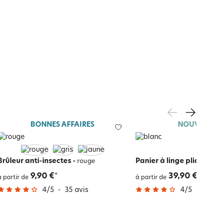
BONNES AFFAIRES
NOUVEAUT
Brûleur anti-insectes
-
Panier à linge pliable
-
rouge
b
9,90 €
39,90 €
*
à partir de
à partir de
4
/
5
-
35
avis
4
/
5
-
2
avi