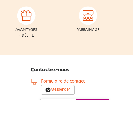
AVANTAGES
PARRAINAGE
FIDÉLITÉ
Contactez-nous
Formulaire de contact
Messenger
Service
0.50
€ / min
0 892 399 399
+ prix appel
Du lundi au samedi de 8h à 20h et le dimanche
s de nos
de 9h à 13h
Par courrier :