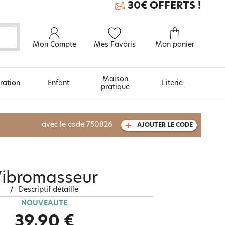
30€ OFFERTS !
Mon Compte
Mes Favoris
Mon panier
Maison
ration
Enfant
Literie
pratique
À découvrir aussi
avec le code
750826
AJOUTER LE CODE
Carte cadeau
ibromasseur
/
Descriptif détaillé
NOUVEAUTÉ
39,90 €