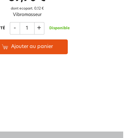
Notre marque Lauréat
dont ecopart.
0,12 €
Vibromasseur
-
+
TÉ
Disponible
rs et
ment
La gaze de coton
Ajouter au panier