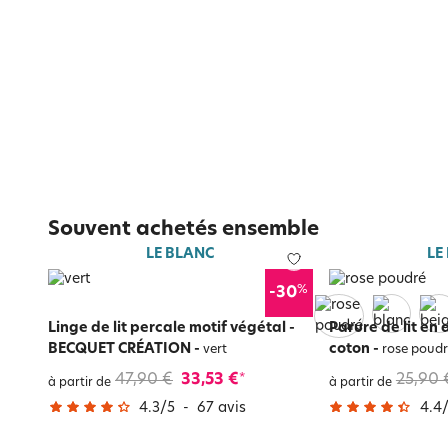
Souvent achetés ensemble
LE BLANC
LE
%
-30
Linge de lit percale motif végétal -
Parure de lit en
BECQUET CRÉATION
-
coton
-
vert
rose poudr
47,90 €
33,53 €
25,90 
*
à partir de
à partir de
4.3
/
5
-
67
avis
4.4