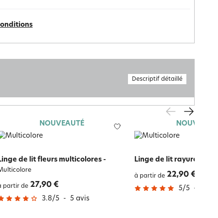
conditions
Descriptif détaillé
NOUVEAUTÉ
NOUVEAUT
Linge de lit fleurs multicolores
-
Linge de lit rayures
-
Mult
Multicolore
22,90 €
à partir de
27,90 €
à partir de
5
/
5
-
1
avi
3.8
/
5
-
5
avis