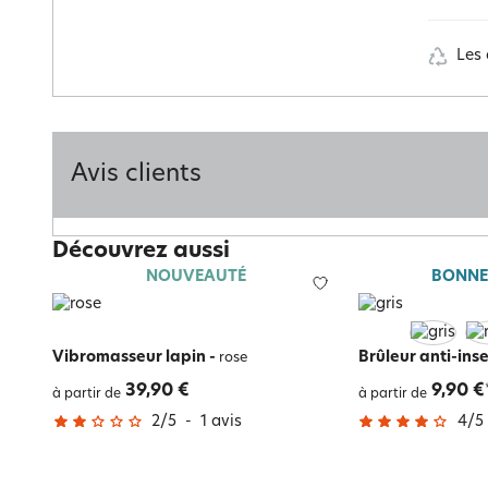
Les 
Avis clients
Découvrez aussi
NOUVEAUTÉ
BONNE
Vibromasseur lapin
-
Brûleur anti-ins
rose
39,90 €
9,90 €
à partir de
à partir de
2
/
5
-
1
avis
4
/
5