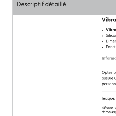
Descriptif détaillé
Vibra
Vibr
Silic
Dimen
Fonct
Informa
Optez po
assure u
personn
lexique:
silicone
:
démoulage