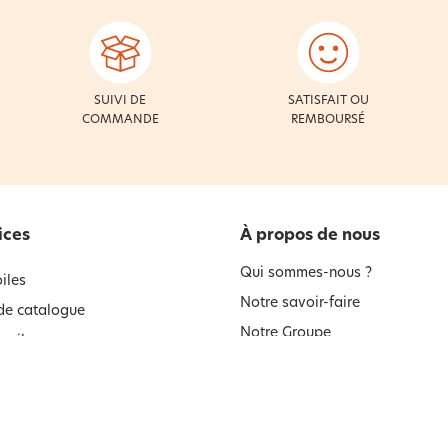
SUIVI DE
SATISFAIT OU
COMMANDE
REMBOURSÉ
ices
À propos de nous
Qui sommes-nous ?
iles
Notre savoir-faire
e catalogue
Notre Groupe
seils
Nos Engagements
Informations environnementale
t à la newsletter
produits
ment à la newsletter
Devenir partenaire