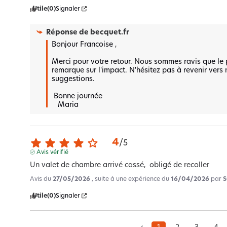
Utile
(0)
Signaler
Réponse de
becquet.fr
Bonjour Francoise ,

Merci pour votre retour. Nous sommes ravis que le p
remarque sur l'impact. N'hésitez pas à revenir vers 
suggestions. 

 Bonne journée 

   Maria
4
/
5
Avis vérifié
Un valet de chambre arrivé cassé,  obligé de recoller
Avis du
27/05/2026
, suite à une expérience du
16/04/2026
par
S
Utile
(0)
Signaler