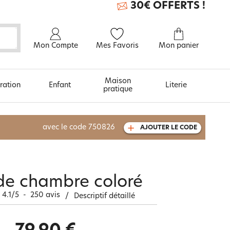
30€ OFFERTS !
Mon Compte
Mes Favoris
Mon panier
Maison
ration
Enfant
Literie
pratique
À découvrir aussi
avec le code
750826
AJOUTER LE CODE
Carte cadeau
de chambre coloré
4.1
/
5
-
250
avis
/
Descriptif détaillé