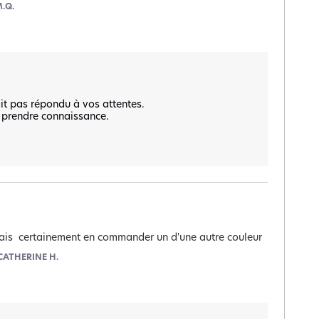
.Q.
t pas répondu à vos attentes.  

 prendre connaissance.

e vais  certainement en commander un d'une autre couleur
CATHERINE H.