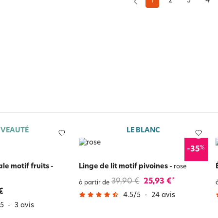
1
2
3
4
VEAUTÉ
LE BLANC
%
-35
ale motif fruits
-
Linge de lit motif pivoines
-
rose
39,90 €
25,93 €
*
à partir de
€
4.5
/
5
-
24
avis
5
-
3
avis