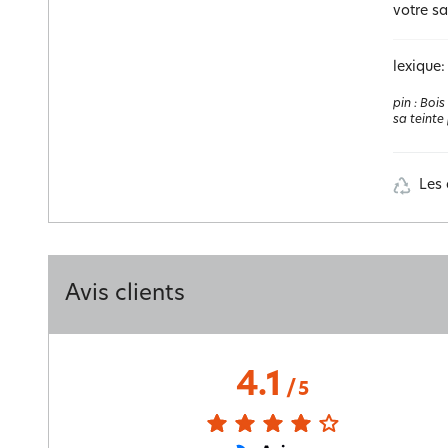
votre sa
lexique:
pin
:
Bois 
sa teinte
Les 
Avis clients
4.1
/
5