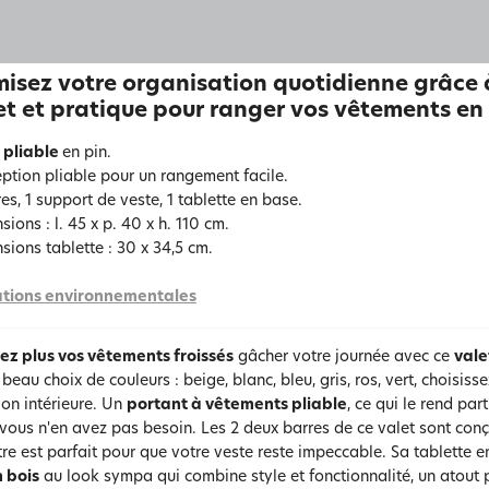
isez votre organisation quotidienne grâce à 
et et pratique pour ranger vos vêtements en 
 pliable
en pin.
ption pliable pour un rangement facile.
es, 1 support de veste, 1 tablette en base.
ions : l. 45 x p. 40 x h. 110 cm.
sions tablette : 30 x 34,5 cm.
tions environnementales
sez plus vos vêtements froissés
gâcher votre journée avec ce
vale
beau choix de couleurs : beige, blanc, bleu, gris, ros, vert, choisis
on intérieure. Un
portant à vêtements pliable
, ce qui le rend par
vous n'en avez pas besoin. Les 2 deux barres de ce valet sont conç
ntre est parfait pour que votre veste reste impeccable. Sa tablette 
n bois
au look sympa qui combine style et fonctionnalité, un atout