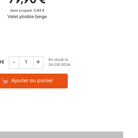
79,90 €
Notre marque Lauréat
dont ecopart.
0,84 €
Valet pliable beige
rs et
ment
La gaze de coton
En stock le
-
+
TÉ
24-08-2026
Ajouter au panier