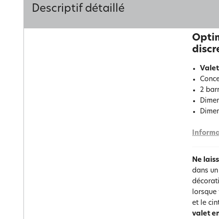
Descriptif détaillé
Optim
discr
Valet
Conce
2 barr
Dimens
Dimen
Informa
Ne lais
dans un 
décorati
lorsque 
et le ci
valet e