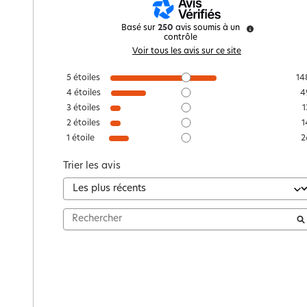
Basé sur
250
avis soumis à un
contrôle
Voir tous les avis sur ce site
5
étoiles
14
4
étoiles
4
3
étoiles
1
2
étoiles
1
1
étoile
2
Trier les avis