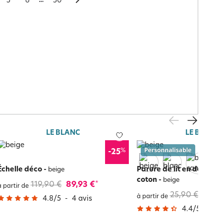
5
6
50
LE BLANC
LE BLANC
%
-25
Échelle déco
-
Parure de lit en double
beige
coton
-
beige
119,90 €
89,93 €
*
à partir de
25,90 €
19,4
à partir de
4.8
/
5
-
4
avis
4.4
/
5
-
69