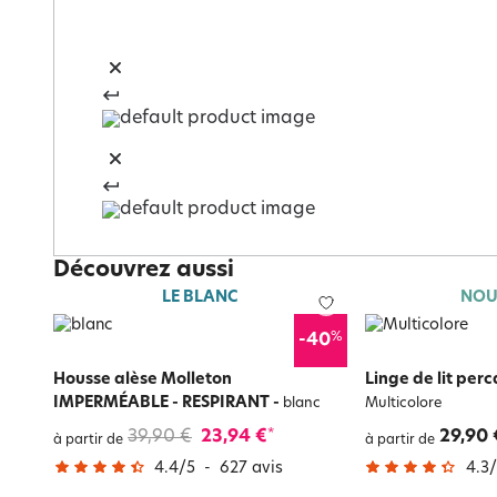
Découvrez aussi
LE BLANC
NOU
%
-40
Housse alèse Molleton
Linge de lit perc
IMPERMÉABLE - RESPIRANT
-
blanc
Multicolore
39,90 €
23,94 €
29,90 
*
à partir de
à partir de
4.4
/
5
-
627
avis
4.3
/