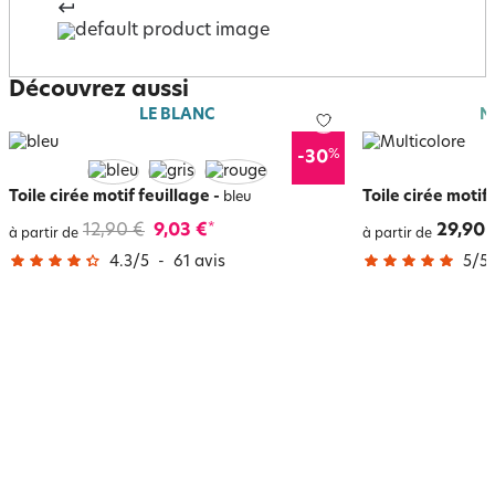
Découvrez aussi
LE BLANC
N
%
-30
Toile cirée motif feuillage
-
Toile cirée motif
bleu
12,90 €
9,03 €
29,90 
*
à partir de
à partir de
4.3
/
5
-
61
avis
5
/
5