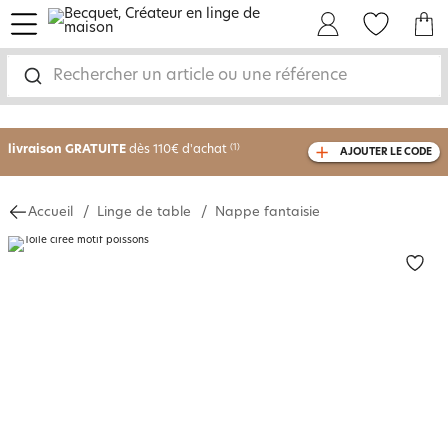
menu
Mon Compte
Mes Favoris
Mon panie
-30% sur votre commande
dès 2 articles
Rechercher un article ou une référence
achetés
livraison GRATUITE
dès 110€ d'achat
(1)
AJOUTER LE CODE
avec le code
750826
Accueil
Linge de table
Nappe fantaisie