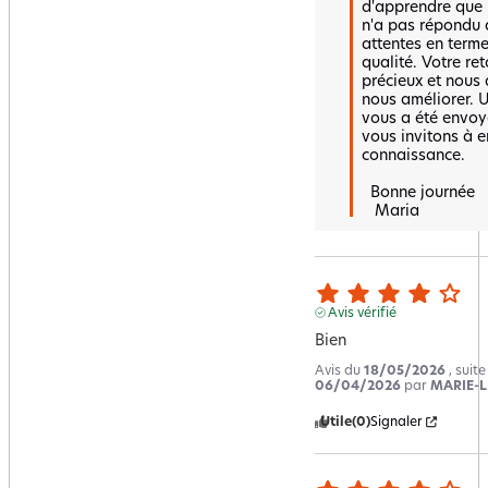
d'apprendre que l
n'a pas répondu à
attentes en terme
qualité. Votre reto
précieux et nous 
nous améliorer. U
vous a été envoyé
vous invitons à e
connaissance.

  Bonne journée 

   Maria
Avis vérifié
Bien
Avis du
18/05/2026
, suit
06/04/2026
par
MARIE-L
Utile
(0)
Signaler