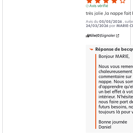
Avis vérifié
très jolie ,la nappe fait 
Avis du
05/05/2026
, suit
24/03/2026
par
MARIE-CE
Utile
(0)
Signaler
Réponse de
becqu
Bonjour MARIE, 

Nous vous remerc
chaleureusement 
commentaire sur n
nappe. Nous som
d'apprendre qu'el
un bel effet à votr
intérieur. N'hésite
nous faire part de
futurs besoins, n
toujours là pour v
Bonne journée 

Daniel