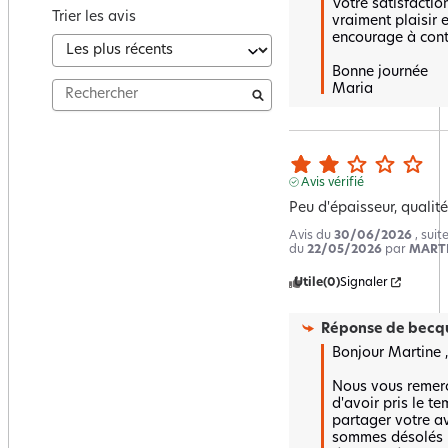
Votre satisfaction
Trier les avis
vraiment plaisir e
encourage à conti
Bonne journée 

Maria
Avis vérifié
Peu d'épaisseur, qualit
Avis du
30/06/2026
, sui
du
22/05/2026
par
MARTI
Utile
(0)
Signaler
Réponse de
becqu
Bonjour Martine ,

Nous vous remerc
d'avoir pris le te
partager votre av
sommes désolés 