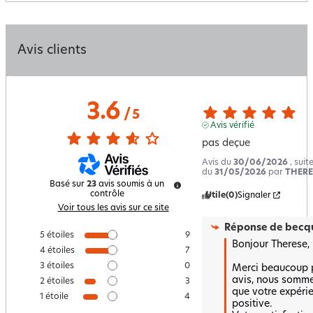
Avis clients
3.6
/
5
Avis vérifié
pas deçue
Avis du
30/06/2026
, sui
du
31/05/2026
par
THERE
Basé sur
23
avis soumis à un
contrôle
Utile
(0)
Signaler
Voir tous les avis sur ce site
Réponse de
becqu
5
étoiles
9
Bonjour Therese,

4
étoiles
7
3
étoiles
0
Merci beaucoup p
avis, nous sommes
2
étoiles
3
que votre expérien
1
étoile
4
positive.  
