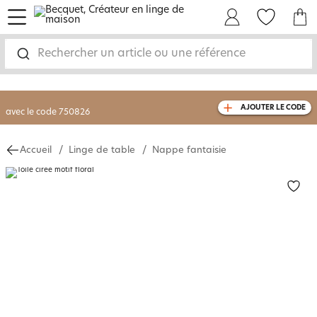
menu
Mon Compte
Mes Favoris
Mon panie
-30% sur votre commande
dès 2 articles
achetés
Rechercher un article ou une référence
livraison GRATUITE
dès 110€ d'achat
(1)
avec le code
750826
AJOUTER LE CODE
Accueil
Linge de table
Nappe fantaisie