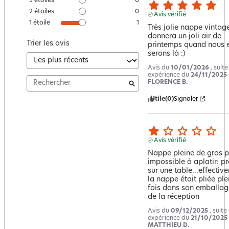
3
étoiles
0
2
étoiles
0
Avis vérifié
1
étoile
1
Très jolie nappe vintage
donnera un joli air de 
Trier les avis
printemps quand nous e
serons là :)
Avis du
10/01/2026
, suit
expérience du
24/11/2025
FLORENCE B.
Utile
(0)
Signaler
Avis vérifié
Nappe pleine de gros pl
impossible à aplatir: pr
sur une table...effective
la nappe était pliée plei
fois dans son emballage
de la réception
Avis du
09/12/2025
, suite
expérience du
21/10/2025
MATTHIEU D.