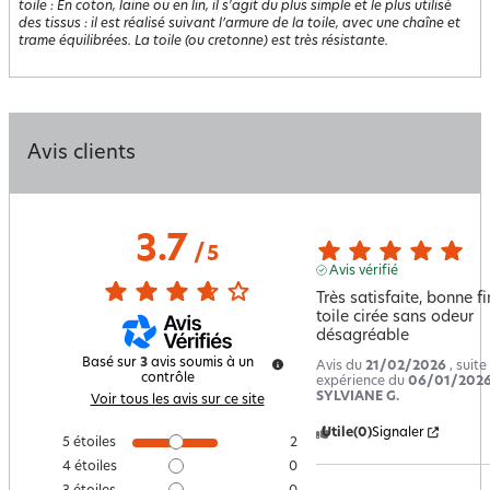
toile
:
En coton, laine ou en lin, il s'agit du plus simple et le plus utilisé
des tissus : il est réalisé suivant l’armure de la toile, avec une chaîne et
trame équilibrées. La toile (ou cretonne) est très résistante.
Avis clients
3.7
/
5
Avis vérifié
Très satisfaite, bonne fin
toile cirée sans odeur 
désagréable
Basé sur
3
avis soumis à un
Avis du
21/02/2026
, suite
contrôle
expérience du
06/01/202
SYLVIANE G.
Voir tous les avis sur ce site
Utile
(0)
Signaler
5
étoiles
2
4
étoiles
0